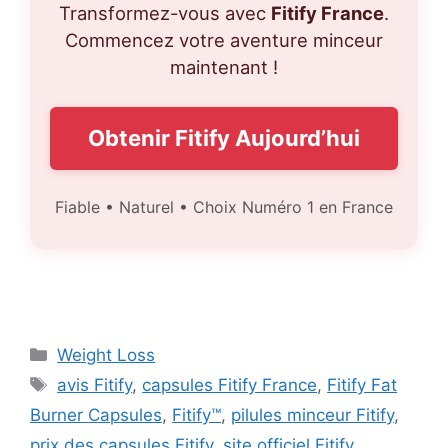
Transformez-vous avec
Fitify France
.
Commencez votre aventure minceur
maintenant !
Obtenir Fitify Aujourd’hui
Fiable • Naturel • Choix Numéro 1 en France
Categories
Weight Loss
Tags
avis Fitify
,
capsules Fitify France
,
Fitify Fat
Burner Capsules
,
Fitify™
,
pilules minceur Fitify
,
prix des capsules Fitify
,
site officiel Fitify