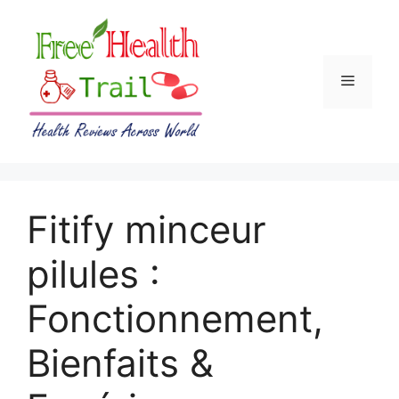
Skip
to
content
Menu
Fitify minceur
pilules :
Fonctionnement,
Bienfaits &