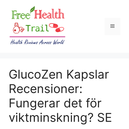
Skip
to
content
Menu
GlucoZen Kapslar
Recensioner:
Fungerar det för
viktminskning? SE