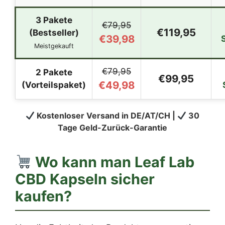
3 Pakete
€79,95
€119,95
(Bestseller)
€39,98
Meistgekauft
€79,95
2 Pakete
€99,95
€49,98
(Vorteilspaket)
Kostenloser Versand in DE/AT/CH |
30
Tage Geld-Zurück-Garantie
Wo kann man
Leaf Lab
CBD Kapseln
sicher
kaufen?