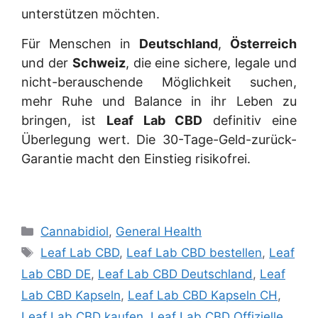
unterstützen möchten.
Für Menschen in
Deutschland
,
Österreich
und der
Schweiz
, die eine sichere, legale und
nicht-berauschende Möglichkeit suchen,
mehr Ruhe und Balance in ihr Leben zu
bringen, ist
Leaf Lab CBD
definitiv eine
Überlegung wert. Die 30-Tage-Geld-zurück-
Garantie macht den Einstieg risikofrei.
Categories
Cannabidiol
,
General Health
Tags
Leaf Lab CBD
,
Leaf Lab CBD bestellen
,
Leaf
Lab CBD DE
,
Leaf Lab CBD Deutschland
,
Leaf
Lab CBD Kapseln
,
Leaf Lab CBD Kapseln CH
,
Leaf Lab CBD kaufen
,
Leaf Lab CBD Offizielle