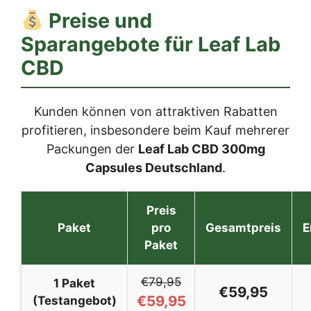
Preise und
Sparangebote für
Leaf Lab
CBD
Kunden können von attraktiven Rabatten
profitieren, insbesondere beim Kauf mehrerer
Packungen der
Leaf Lab CBD 300mg
Capsules Deutschland
.
Preis
Paket
pro
Gesamtpreis
E
Paket
€79,95
1 Paket
€59,95
€59,95
(Testangebot)