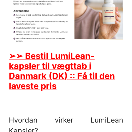
➢➢ Bestil LumiLean-
kapsler til vægttab i
Danmark (DK) :: Få til den
laveste pris
Hvordan virker LumiLean
Kapsler?