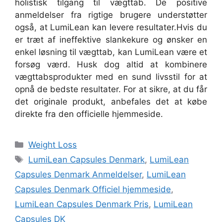
holistisk tilgang til vægttab. De positive
anmeldelser fra rigtige brugere understøtter
også, at LumiLean kan levere resultater.
Hvis du
er træt af ineffektive slankekure og ønsker en
enkel løsning til vægttab, kan LumiLean være et
forsøg værd. Husk dog altid at kombinere
vægttabsprodukter med en sund livsstil for at
opnå de bedste resultater. For at sikre, at du får
det originale produkt, anbefales det at købe
direkte fra den officielle hjemmeside.
Categories
Weight Loss
Tags
LumiLean Capsules Denmark
,
LumiLean
Capsules Denmark Anmeldelser
,
LumiLean
Capsules Denmark Officiel hjemmeside
,
LumiLean Capsules Denmark Pris
,
LumiLean
Capsules DK