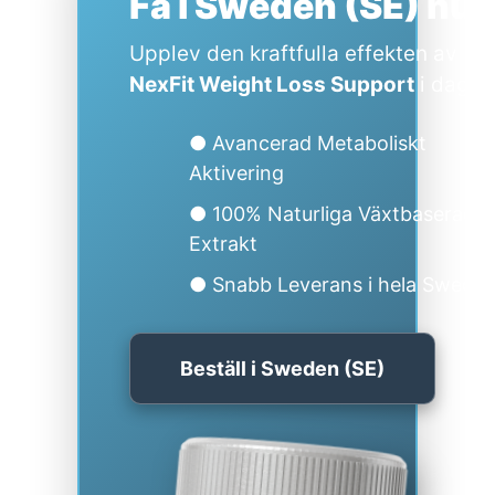
Få i Sweden (SE) nu
Upplev den kraftfulla effekten av
NexFit Weight Loss Support
i dag.
● Avancerad Metaboliskt
Aktivering
● 100% Naturliga Växtbaserade
Extrakt
● Snabb Leverans i hela Swede
Beställ i Sweden (SE)