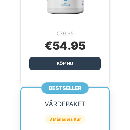
€79.95
€54.95
KÖP NU
BESTSELLER
VÄRDEPAKET
3 Månaders Kur