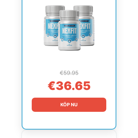
€59.95
€36.65
KÖP NU