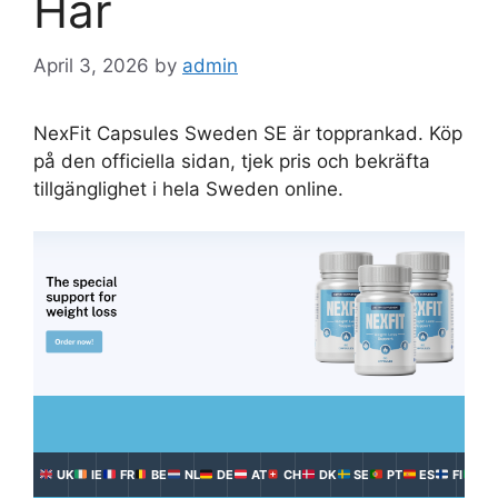
Här
April 3, 2026
by
admin
NexFit Capsules Sweden SE är topprankad. Köp
på den officiella sidan, tjek pris och bekräfta
tillgänglighet i hela Sweden online.
UK
IE
FR
BE
NL
DE
AT
CH
DK
SE
PT
ES
FI
IT