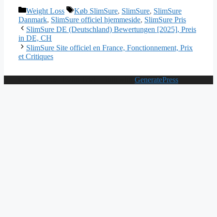
Categories
Tags
Weight Loss
Køb SlimSure
,
SlimSure
,
SlimSure
Danmark
,
SlimSure officiel hjemmeside
,
SlimSure Pris
SlimSure DE (Deutschland) Bewertungen [2025], Preis
in DE, CH
SlimSure Site officiel en France, Fonctionnement, Prix
et Critiques
© 2026 Free Health Trial
• Built with
GeneratePress