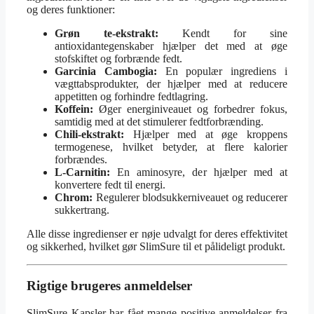
og deres funktioner:
Grøn te-ekstrakt:
Kendt for sine
antioxidantegenskaber hjælper det med at øge
stofskiftet og forbrænde fedt.
Garcinia Cambogia:
En populær ingrediens i
vægttabsprodukter, der hjælper med at reducere
appetitten og forhindre fedtlagring.
Koffein:
Øger energiniveauet og forbedrer fokus,
samtidig med at det stimulerer fedtforbrænding.
Chili-ekstrakt:
Hjælper med at øge kroppens
termogenese, hvilket betyder, at flere kalorier
forbrændes.
L-Carnitin:
En aminosyre, der hjælper med at
konvertere fedt til energi.
Chrom:
Regulerer blodsukkerniveauet og reducerer
sukkertrang.
Alle disse ingredienser er nøje udvalgt for deres effektivitet
og sikkerhed, hvilket gør SlimSure til et pålideligt produkt.
Rigtige brugeres anmeldelser
SlimSure Kapsler har fået mange positive anmeldelser fra