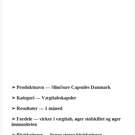
➢ Produktnavn — SlimSure Capsules Danmark
➢ Kategori — Vægttabskapsler
➢ Resultater — 1 måned
➢ Fordele — virker i vægttab, øger stofskiftet og øger
immuniteten
➢ Bivirkninger — Ingen større bivirkninger