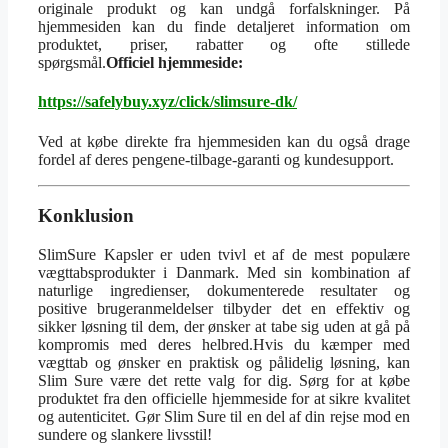
originale produkt og kan undgå forfalskninger. På
hjemmesiden kan du finde detaljeret information om
produktet, priser, rabatter og ofte stillede
spørgsmål.
Officiel hjemmeside:
https://safelybuy.xyz/click/slimsure-dk/
Ved at købe direkte fra hjemmesiden kan du også drage
fordel af deres pengene-tilbage-garanti og kundesupport.
Konklusion
SlimSure Kapsler er uden tvivl et af de mest populære
vægttabsprodukter i Danmark. Med sin kombination af
naturlige ingredienser, dokumenterede resultater og
positive brugeranmeldelser tilbyder det en effektiv og
sikker løsning til dem, der ønsker at tabe sig uden at gå på
kompromis med deres helbred.
Hvis du kæmper med
vægttab og ønsker en praktisk og pålidelig løsning, kan
Slim Sure være det rette valg for dig. Sørg for at købe
produktet fra den officielle hjemmeside for at sikre kvalitet
og autenticitet. Gør Slim Sure til en del af din rejse mod en
sundere og slankere livsstil!