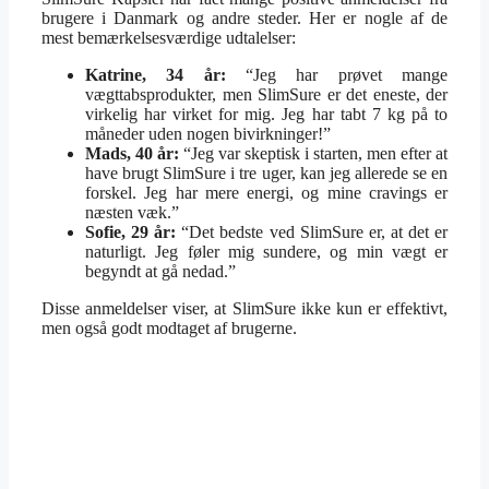
brugere i Danmark og andre steder. Her er nogle af de
mest bemærkelsesværdige udtalelser:
Katrine, 34 år:
“Jeg har prøvet mange
vægttabsprodukter, men SlimSure er det eneste, der
virkelig har virket for mig. Jeg har tabt 7 kg på to
måneder uden nogen bivirkninger!”
Mads, 40 år:
“Jeg var skeptisk i starten, men efter at
have brugt SlimSure i tre uger, kan jeg allerede se en
forskel. Jeg har mere energi, og mine cravings er
næsten væk.”
Sofie, 29 år:
“Det bedste ved SlimSure er, at det er
naturligt. Jeg føler mig sundere, og min vægt er
begyndt at gå nedad.”
Disse anmeldelser viser, at SlimSure ikke kun er effektivt,
men også godt modtaget af brugerne.