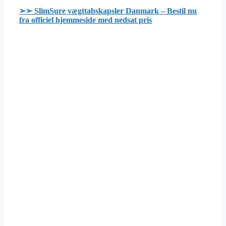
➢➣ SlimSure vægttabskapsler Danmark – Bestil nu
fra officiel hjemmeside med nedsat pris