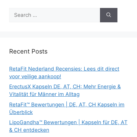
Search
for:
Recent Posts
RetaFit Nederland Recensies: Lees dit direct
voor veilige aankoop!
ErectusX Kapseln DE, AT, CH: Mehr Energie &
Vitalität für Männer im Alltag
RetaFit™ Bewertungen | DE, AT, CH Kapseln im
Überblick
LipoGandha™ Bewertungen | Kapseln für DE, AT
& CH entdecken