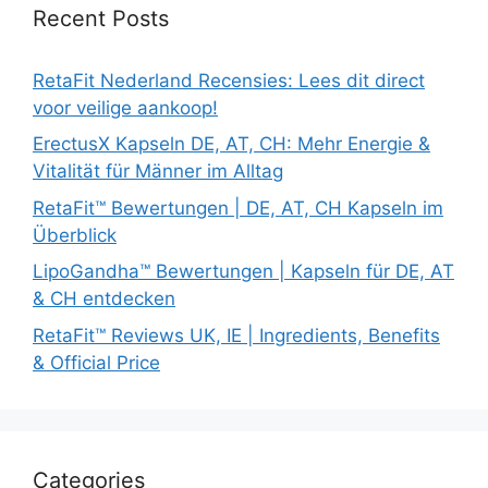
Recent Posts
RetaFit Nederland Recensies: Lees dit direct
voor veilige aankoop!
ErectusX Kapseln DE, AT, CH: Mehr Energie &
Vitalität für Männer im Alltag
RetaFit™ Bewertungen | DE, AT, CH Kapseln im
Überblick
LipoGandha™ Bewertungen | Kapseln für DE, AT
& CH entdecken
RetaFit™ Reviews UK, IE | Ingredients, Benefits
& Official Price
Categories