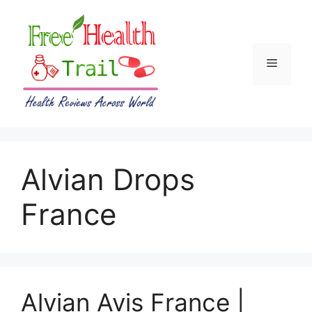
Skip
to
content
Menu
Alvian Drops
France
Alvian Avis France |