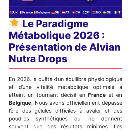
UK
France
Belgique
DE
AT
CH
FI
NO
SE
IT
Le Paradigme
Métabolique 2026 :
Présentation de Alvian
Nutra Drops
En 2026, la quête d’un équilibre physiologique
et d’une vitalité métabolique optimale a
atteint un tournant décisif en
France
et en
Belgique
. Nous avons officiellement dépassé
l’ère des gélules difficiles à avaler et des
poudres synthétiques qui ne donnent
souvent que des résultats minimes. Les