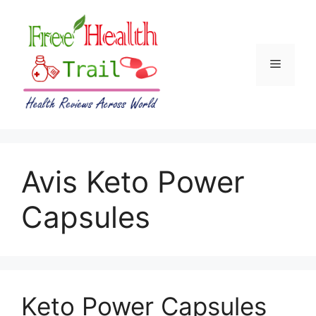
Skip
to
content
Menu
Avis Keto Power
Capsules
Keto Power Capsules