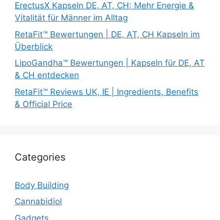
ErectusX Kapseln DE, AT, CH: Mehr Energie &
Vitalität für Männer im Alltag
RetaFit™ Bewertungen | DE, AT, CH Kapseln im
Überblick
LipoGandha™ Bewertungen | Kapseln für DE, AT
& CH entdecken
RetaFit™ Reviews UK, IE | Ingredients, Benefits
& Official Price
Categories
Body Building
Cannabidiol
Gadgets