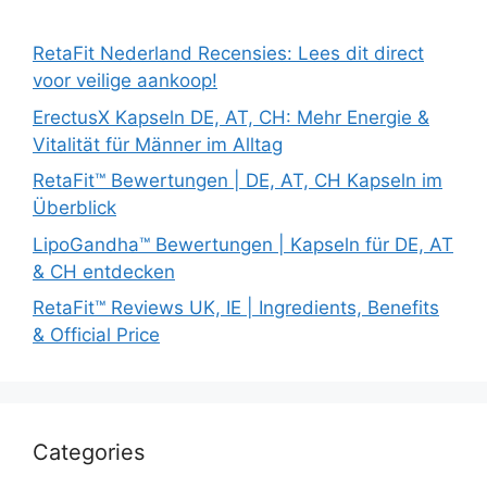
RetaFit Nederland Recensies: Lees dit direct
voor veilige aankoop!
ErectusX Kapseln DE, AT, CH: Mehr Energie &
Vitalität für Männer im Alltag
RetaFit™ Bewertungen | DE, AT, CH Kapseln im
Überblick
LipoGandha™ Bewertungen | Kapseln für DE, AT
& CH entdecken
RetaFit™ Reviews UK, IE | Ingredients, Benefits
& Official Price
Categories