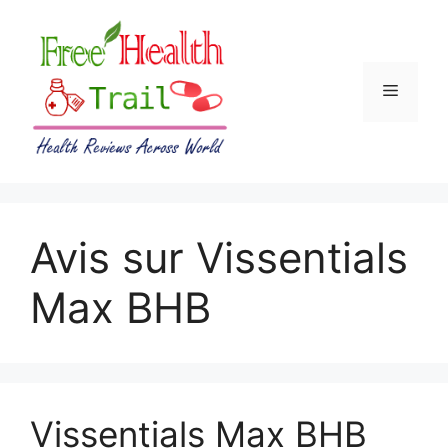
Skip
to
content
Menu
Avis sur Vissentials
Max BHB
Vissentials Max BHB