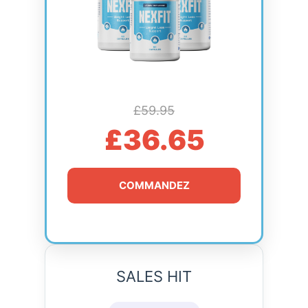
£59.95
£36.65
COMMANDEZ
SALES HIT