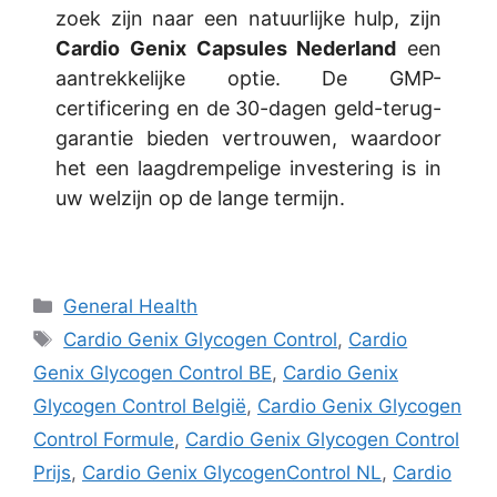
zoek zijn naar een natuurlijke hulp, zijn
Cardio Genix Capsules Nederland
een
aantrekkelijke optie. De GMP-
certificering en de 30-dagen geld-terug-
garantie bieden vertrouwen, waardoor
het een laagdrempelige investering is in
uw welzijn op de lange termijn.
Categories
General Health
Tags
Cardio Genix Glycogen Control
,
Cardio
Genix Glycogen Control BE
,
Cardio Genix
Glycogen Control België
,
Cardio Genix Glycogen
Control Formule
,
Cardio Genix Glycogen Control
Prijs
,
Cardio Genix GlycogenControl NL
,
Cardio