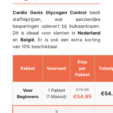
Cardio Genix Glycogen Control
biedt
staffelprijzen, wat aanzienlijke
besparingen oplevert bij bulkaankopen.
Dit is ideaal voor klanten in
Nederland
en
België
. Er is ook een extra korting
van 10% beschikbaar.
Prijs
Pakket
Voorraad
per
Totaal
Pakket
€79.95
Voor
1 Pakket
€54
€54.95
Beginners
(1 Maand)
3