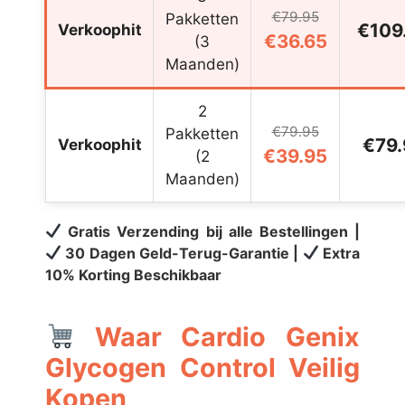
€79.95
Pakketten
€109
Verkoophit
€36.65
(3
Maanden)
2
€79.95
Pakketten
€79.
Verkoophit
€39.95
(2
Maanden)
Gratis Verzending bij alle Bestellingen |
30 Dagen Geld-Terug-Garantie |
Extra
10% Korting Beschikbaar
Waar Cardio Genix
Glycogen Control Veilig
Kopen