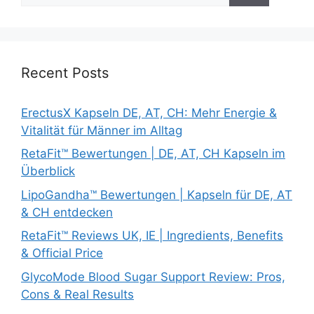
Recent Posts
ErectusX Kapseln DE, AT, CH: Mehr Energie &
Vitalität für Männer im Alltag
RetaFit™ Bewertungen | DE, AT, CH Kapseln im
Überblick
LipoGandha™ Bewertungen | Kapseln für DE, AT
& CH entdecken
RetaFit™ Reviews UK, IE | Ingredients, Benefits
& Official Price
GlycoMode Blood Sugar Support Review: Pros,
Cons & Real Results