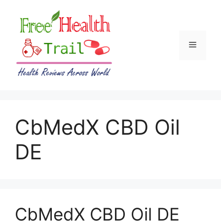
Skip
to
content
Menu
CbMedX CBD Oil
DE
CbMedX CBD Oil DE