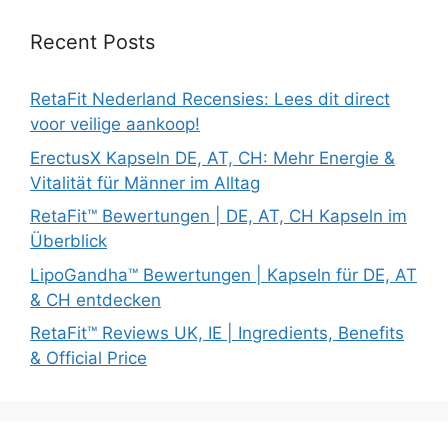
Recent Posts
RetaFit Nederland Recensies: Lees dit direct
voor veilige aankoop!
ErectusX Kapseln DE, AT, CH: Mehr Energie &
Vitalität für Männer im Alltag
RetaFit™ Bewertungen | DE, AT, CH Kapseln im
Überblick
LipoGandha™ Bewertungen | Kapseln für DE, AT
& CH entdecken
RetaFit™ Reviews UK, IE | Ingredients, Benefits
& Official Price