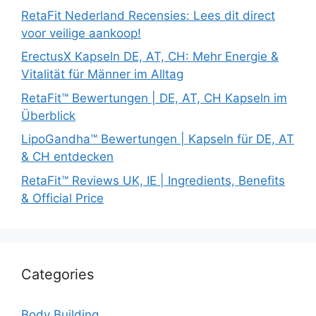
RetaFit Nederland Recensies: Lees dit direct
voor veilige aankoop!
ErectusX Kapseln DE, AT, CH: Mehr Energie &
Vitalität für Männer im Alltag
RetaFit™ Bewertungen | DE, AT, CH Kapseln im
Überblick
LipoGandha™ Bewertungen | Kapseln für DE, AT
& CH entdecken
RetaFit™ Reviews UK, IE | Ingredients, Benefits
& Official Price
Categories
Body Building