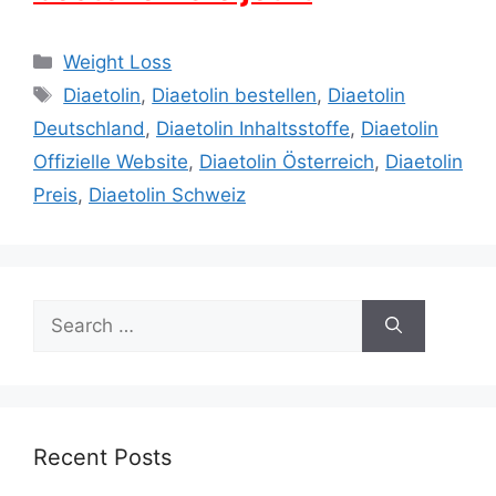
Categories
Weight Loss
Tags
Diaetolin
,
Diaetolin bestellen
,
Diaetolin
Deutschland
,
Diaetolin Inhaltsstoffe
,
Diaetolin
Offizielle Website
,
Diaetolin Österreich
,
Diaetolin
Preis
,
Diaetolin Schweiz
Search
for:
Recent Posts