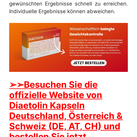
gewünschten Ergebnisse schnell zu erreichen.
Individuelle Ergebnisse können abweichen.
➢
➢Besuchen Sie die
offizielle Website von
Diaetolin Kapseln
Deutschland, Österreich &
Schweiz (DE, AT, CH) und
bestellen Sie jetzt