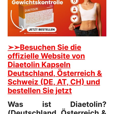
➢
➢Besuchen Sie die
offizielle Website von
Diaetolin Kapseln
Deutschland, Österreich &
Schweiz (DE, AT, CH) und
bestellen Sie jetzt
Was ist Diaetolin?
(Deutschland, Österreich &