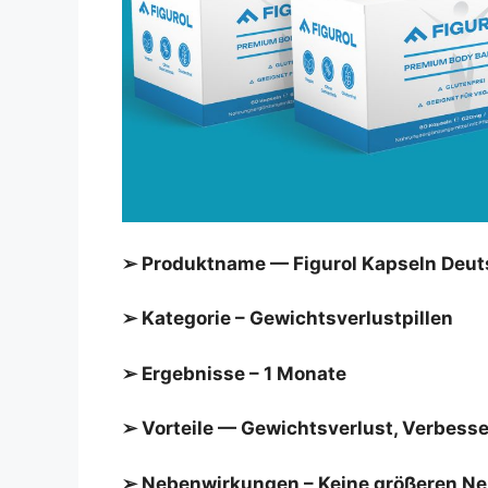
➢ Produktname — Figurol Kapseln Deuts
➢ Kategorie – Gewichtsverlustpillen
➢ Ergebnisse – 1 Monate
➢ Vorteile — Gewichtsverlust, Verbes
➢ Nebenwirkungen – Keine größeren N