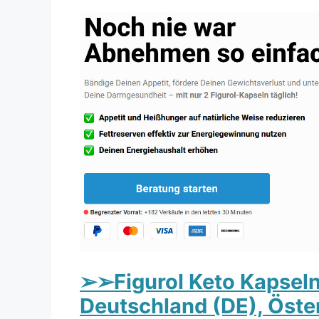
➢➢Figurol Keto Kapsel
Deutschland (DE), Öster