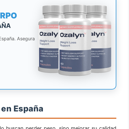
ERPO
AÑA
 España. Asegura
 en España
o buscan perder peso, sino mejorar su calidad