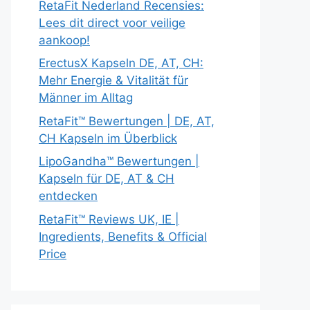
RetaFit Nederland Recensies:
Lees dit direct voor veilige
aankoop!
ErectusX Kapseln DE, AT, CH:
Mehr Energie & Vitalität für
Männer im Alltag
RetaFit™ Bewertungen | DE, AT,
CH Kapseln im Überblick
LipoGandha™ Bewertungen |
Kapseln für DE, AT & CH
entdecken
RetaFit™ Reviews UK, IE |
Ingredients, Benefits & Official
Price