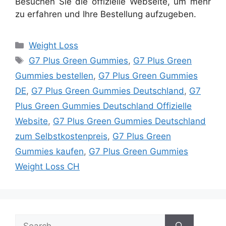
Besuchen Sie die offizielle Webseite, um mehr
zu erfahren und Ihre Bestellung aufzugeben.
Categories
Weight Loss
Tags
G7 Plus Green Gummies
,
G7 Plus Green
Gummies bestellen
,
G7 Plus Green Gummies
DE
,
G7 Plus Green Gummies Deutschland
,
G7
Plus Green Gummies Deutschland Offizielle
Website
,
G7 Plus Green Gummies Deutschland
zum Selbstkostenpreis
,
G7 Plus Green
Gummies kaufen
,
G7 Plus Green Gummies
Weight Loss CH
Search