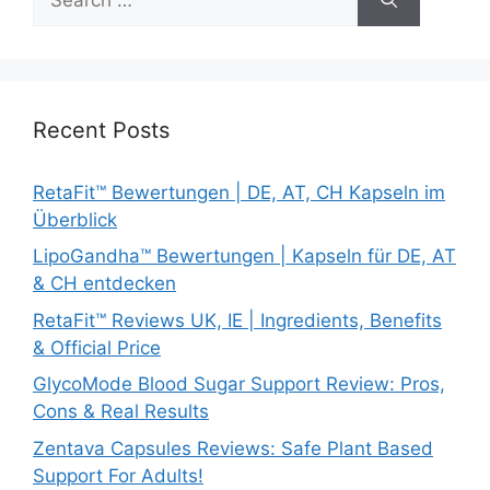
for:
Recent Posts
RetaFit™ Bewertungen | DE, AT, CH Kapseln im
Überblick
LipoGandha™ Bewertungen | Kapseln für DE, AT
& CH entdecken
RetaFit™ Reviews UK, IE | Ingredients, Benefits
& Official Price
GlycoMode Blood Sugar Support Review: Pros,
Cons & Real Results
Zentava Capsules Reviews: Safe Plant Based
Support For Adults!