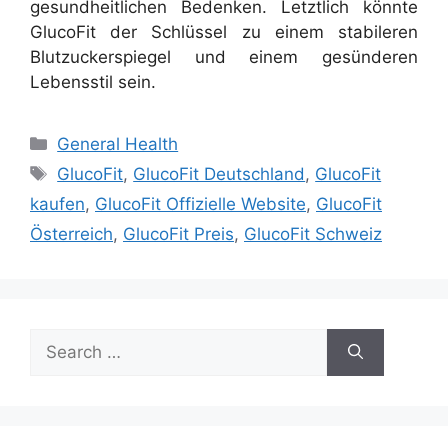
gesundheitlichen Bedenken. Letztlich könnte
GlucoFit der Schlüssel zu einem stabileren
Blutzuckerspiegel und einem gesünderen
Lebensstil sein.
Categories
General Health
Tags
GlucoFit
,
GlucoFit Deutschland
,
GlucoFit
kaufen
,
GlucoFit Offizielle Website
,
GlucoFit
Österreich
,
GlucoFit Preis
,
GlucoFit Schweiz
Search
for: