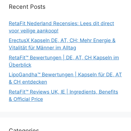
Recent Posts
RetaFit Nederland Recensies: Lees dit direct
voor veilige aankoop!
ErectusX Kapseln DE, AT, CH: Mehr Energie &
Vitalität für Männer im Alltag
RetaFit™ Bewertungen | DE, AT, CH Kapseln im
Überblick
LipoGandha™ Bewertungen | Kapseln für DE, AT
& CH entdecken
RetaFit™ Reviews UK, IE | Ingredients, Benefits
& Official Price
Categories