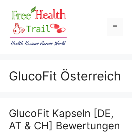
Skip
to
content
Menu
GlucoFit Österreich
GlucoFit Kapseln [DE,
AT & CH] Bewertungen