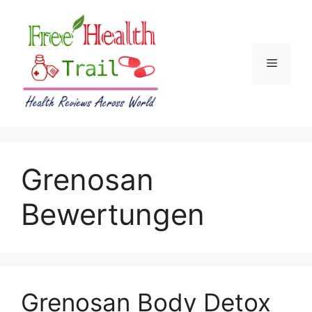
Skip
to
content
Menu
Grenosan
Bewertungen
Grenosan Body Detox