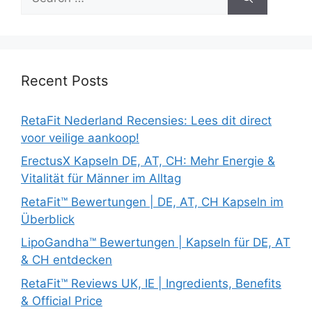
for:
Recent Posts
RetaFit Nederland Recensies: Lees dit direct
voor veilige aankoop!
ErectusX Kapseln DE, AT, CH: Mehr Energie &
Vitalität für Männer im Alltag
RetaFit™ Bewertungen | DE, AT, CH Kapseln im
Überblick
LipoGandha™ Bewertungen | Kapseln für DE, AT
& CH entdecken
RetaFit™ Reviews UK, IE | Ingredients, Benefits
& Official Price