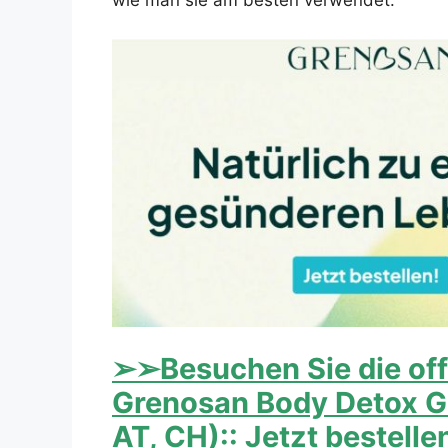
wie man sie am besten verwendet.
➢➢Besuchen Sie die off
Grenosan Body Detox G
AT, CH):: Jetzt bestelle