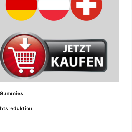
x Gummies
htsreduktion