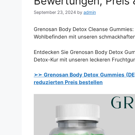
Bewertungen, Preis 
September 23, 2024
by
admin
Grenosan Body Detox Cleanse Gummies: Ih
Wohlbefinden mit unseren schmackhafte
Entdecken Sie Grenosan Body Detox Gummi
Detox-Kur mit unseren leckeren Fruchtgu
➢➣ Grenosan Body Detox Gummies (DE, A
reduzierten Preis bestellen