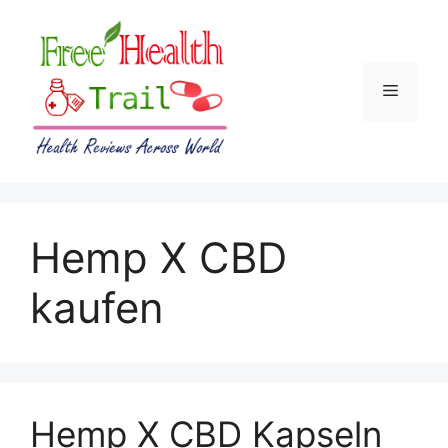
Skip
to
content
Menu
Hemp X CBD
kaufen
Hemp X CBD Kapseln