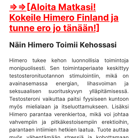
⇒⇒[Aloita Matkasi!
Kokeile Himero Finland ja
tunne ero jo tänään!]
Näin Himero Toimii Kehossasi
Himero tukee kehon luonnollisia toimintoja
monipuolisesti. Sen toimintaperiaate keskittyy
testosteronituotannon stimulointiin, mikä on
avainasemassa energian, lihasvoiman ja
seksuaalisen suorituskyvyn ylläpitämisessä.
Testosteroni vaikuttaa paitsi fyysiseen kuntoon
myös mielialaan ja itseluottamukseen. Lisäksi
Himero parantaa verenkiertoa, mikä voi johtaa
vahvempiin ja pitkäkestoisempiin erektioihin,
parantaen intiimien hetkien laatua. Tuote auttaa
myös vähentämään stressiä ja kohottamaan