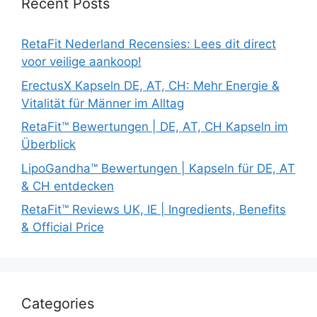
Recent Posts
RetaFit Nederland Recensies: Lees dit direct
voor veilige aankoop!
ErectusX Kapseln DE, AT, CH: Mehr Energie &
Vitalität für Männer im Alltag
RetaFit™ Bewertungen | DE, AT, CH Kapseln im
Überblick
LipoGandha™ Bewertungen | Kapseln für DE, AT
& CH entdecken
RetaFit™ Reviews UK, IE | Ingredients, Benefits
& Official Price
Categories