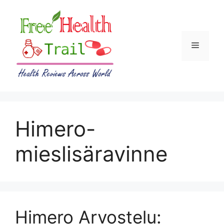
Skip
to
content
Menu
Himero-
mieslisäravinne
Himero Arvostelu: