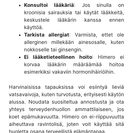
Konsultoi lääkäriä
: Jos sinulla on
kroonisia sairauksia tai käytät lääkkeitä,
keskustele lääkärin kanssa ennen
käyttöä.
Tarkista allergiat
: Varmista, ettet ole
allerginen millekään ainesosalle, kuten
nokkoselle tai ginsengin.
Ei lääketieteellinen hoito
: Himero ei
korvaa lääkärin määräämää hoitoa
esimerkiksi vakaviin hormonihäiriöihin.
Harvinaisissa tapauksissa voi esiintyä lieviä
vatsavaivoja, kuten turvotusta, erityisesti käytön
alussa. Noudata suositeltua annostusta ja ota
yhteys terveydenhuollon ammattilaiseen, jos
koet epämukavuutta. Himero on ei-riippuvuutta
aiheuttava ravintolisä, joten voit käyttää sitä
huoletta osana terveellistä elämäntapaa.