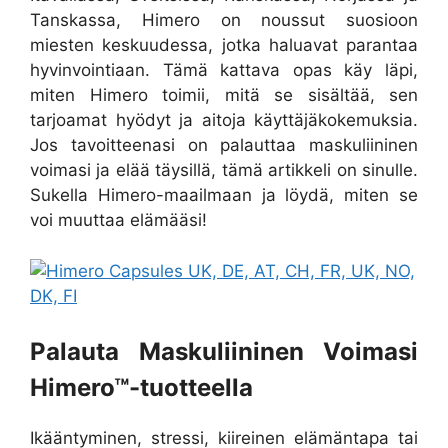
Tanskassa, Himero on noussut suosioon
miesten keskuudessa, jotka haluavat parantaa
hyvinvointiaan. Tämä kattava opas käy läpi,
miten Himero toimii, mitä se sisältää, sen
tarjoamat hyödyt ja aitoja käyttäjäkokemuksia.
Jos tavoitteenasi on palauttaa maskuliininen
voimasi ja elää täysillä, tämä artikkeli on sinulle.
Sukella Himero-maailmaan ja löydä, miten se
voi muuttaa elämääsi!
Palauta Maskuliininen Voimasi
Himero™-tuotteella
Ikääntyminen, stressi, kiireinen elämäntapa tai