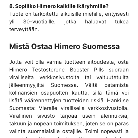
8. Sopiiiko Himero kaikille ikäryhmille?
Tuote on tarkoitettu aikuisille miehille, erityisesti
yli 30-vuotiaille, jotka haluavat tukea
terveyttään.
Mistä Ostaa Himero Suomessa
Jotta voit olla varma tuotteen aitoudesta, osta
Himero Testosterone Booster Pills suoraan
viralliselta verkkosivustolta tai valtuutetuilta
jälleenmyyjiltä Suomessa. Vältä ostamista
kolmansien osapuolten kautta, sillä tämä voi
lisätä väärennettyjen tuotteiden riskiä. Hanki se
Suomesta: Vieraile virallisella verkkosivustolla.
Virallinen sivusto tarjoaa usein alennuksia,
takuun ja nopean toimituksen, joten se on paras
valinta suomalaisille ostajille. Toimi nopeasti ja