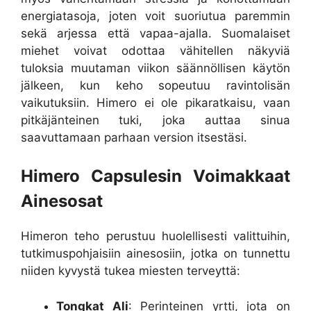
energiatasoja, joten voit suoriutua paremmin
sekä arjessa että vapaa-ajalla. Suomalaiset
miehet voivat odottaa vähitellen näkyviä
tuloksia muutaman viikon säännöllisen käytön
jälkeen, kun keho sopeutuu ravintolisän
vaikutuksiin. Himero ei ole pikaratkaisu, vaan
pitkäjänteinen tuki, joka auttaa sinua
saavuttamaan parhaan version itsestäsi.
Himero Capsulesin Voimakkaat
Ainesosat
Himeron teho perustuu huolellisesti valittuihin,
tutkimuspohjaisiin ainesosiin, jotka on tunnettu
niiden kyvystä tukea miesten terveyttä:
Tongkat Ali
: Perinteinen yrtti, jota on