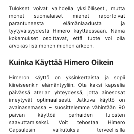
Tulokset voivat vaihdella yksilöllisesti, mutta
monet suomalaiset miehet raportoivat
parantuneesta elämänlaadusta ja
tyytyväisyydestä Himero käyttäessään. Nämä
kokemukset osoittavat, että tuote voi olla
arvokas lisä monen miehen arkeen.
Kuinka Käyttää Himero Oikein
Himeron käyttö on yksinkertaista ja sopii
kiireiseenkin elämäntyyliin. Ota kaksi kapselia
päivässä aterian yhteydessä, jotta ainesosat
imeytyvät optimaalisesti. Jatkuva käyttö on
avainasemassa – suosittelemme vähintään 90
päivän käyttöä parhaiden tulosten
saavuttamiseksi. Voit tehostaa Himero
Capsulesin vaikutuksia terveellisillä