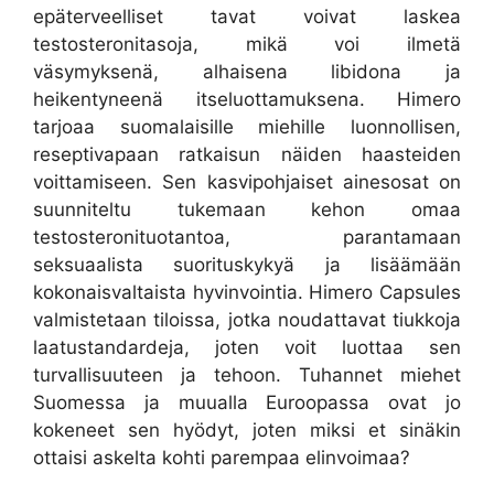
epäterveelliset tavat voivat laskea
testosteronitasoja, mikä voi ilmetä
väsymyksenä, alhaisena libidona ja
heikentyneenä itseluottamuksena. Himero
tarjoaa suomalaisille miehille luonnollisen,
reseptivapaan ratkaisun näiden haasteiden
voittamiseen. Sen kasvipohjaiset ainesosat on
suunniteltu tukemaan kehon omaa
testosteronituotantoa, parantamaan
seksuaalista suorituskykyä ja lisäämään
kokonaisvaltaista hyvinvointia. Himero Capsules
valmistetaan tiloissa, jotka noudattavat tiukkoja
laatustandardeja, joten voit luottaa sen
turvallisuuteen ja tehoon. Tuhannet miehet
Suomessa ja muualla Euroopassa ovat jo
kokeneet sen hyödyt, joten miksi et sinäkin
ottaisi askelta kohti parempaa elinvoimaa?