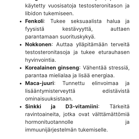
käytetty vuosisatoja testosteronitason ja
libidon tukemiseen.
Fenkoli
: Tukee seksuaalista halua ja
fyysistä kestävyyttä, auttaen
parantamaan suorituskykyä.
Nokkonen
: Auttaa ylläpitämään terveitä
testosteronitasoja ja tukee eturauhasen
hyvinvointia.
Korealainen ginseng
: Vähentää stressiä,
parantaa mielialaa ja lisää energiaa.
Maca-juuri
: Tunnettu elinvoimaa ja
lisääntymisterveyttä edistävistä
ominaisuuksistaan.
Sinkki ja D3-vitamiini
: Tärkeitä
ravintoaineita, jotka ovat välttämättömiä
hormonituotannolle ja
immuunijärjestelmän tukemiselle.