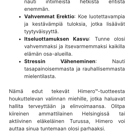
nauti intiimeistä hetkistä entistä
enemmän.
Vahvemmat Erektio
: Koe luotettavampia
ja kestävämpiä tuloksia, jotka lisäävät
tyytyväisyyttä.
Itseluottamuksen Kasvu
: Tunne olosi
vahvemmaksi ja itsevarmemmaksi kaikilla
elämän osa-alueilla.
Stressin Väheneminen
: Nauti
tasapainoisemmasta ja rauhallisemmasta
mielentilasta.
Nämä edut tekevät Himero™-tuotteesta
houkuttelevan valinnan miehille, jotka haluavat
hallita terveyttään ja elinvoimaansa. Olitpa
kiireinen ammattilainen Helsingissä tai
aktiivinen eläkeläinen Turussa, Himero voi
auttaa sinua tuntemaan olosi parhaaksi.