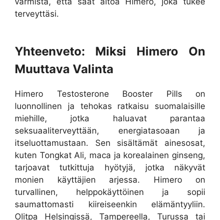
varmista, että saat aitoa Himero, joka tukee
terveyttäsi.
Yhteenveto: Miksi Himero On
Muuttava Valinta
Himero Testosterone Booster Pills on
luonnollinen ja tehokas ratkaisu suomalaisille
miehille, jotka haluavat parantaa
seksuaaliterveyttään, energiatasoaan ja
itseluottamustaan. Sen sisältämät ainesosat,
kuten Tongkat Ali, maca ja korealainen ginseng,
tarjoavat tutkittuja hyötyjä, jotka näkyvät
monien käyttäjien arjessa. Himero on
turvallinen, helppokäyttöinen ja sopii
saumattomasti kiireiseenkin elämäntyyliin.
Olitpa Helsingissä, Tampereella, Turussa tai