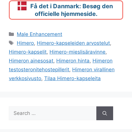
Få det i Danmark: Besøg den
officielle hjemmeside.
Categories
Male Enhancement
Tags
Himero
,
Himero-kapseleiden arvostelut
,
Himero-kapselit
,
Himero-mieslisäravinne
,
Himeron ainesosat
,
Himeron hinta
,
Himeron
testosteronitehostepillerit
,
Himeron virallinen
verkkosivusto
,
Tilaa Himero-kapseleita
Search
for: