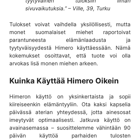
tyytyväinen tuloksiin ilman
sivuvaikutuksia.” – Ville, 39, Turku
Tulokset voivat vaihdella yksilöllisesti, mutta
monet suomalaiset miehet raportoivat
parantuneesta elämänlaadusta ja
tyytyväisyydestä Himero käyttäessään. Nämä
kokemukset osoittavat, että tuote voi olla
arvokas lisä monen miehen arkeen.
Kuinka Käyttää Himero Oikein
Himeron käyttö on yksinkertaista ja sopii
kiireiseenkin elämäntyyliin. Ota kaksi kapselia
päivässä aterian yhteydessä, jotta ainesosat
imeytyvät optimaalisesti. Jatkuva käyttö on
avainasemassa – suosittelemme vähintään 90
päivän käyttöä parhaiden tulosten