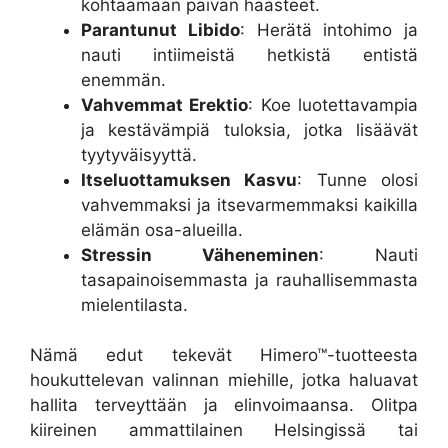
kohtaamaan päivän haasteet.
Parantunut Libido
: Herätä intohimo ja
nauti intiimeistä hetkistä entistä
enemmän.
Vahvemmat Erektio
: Koe luotettavampia
ja kestävämpiä tuloksia, jotka lisäävät
tyytyväisyyttä.
Itseluottamuksen Kasvu
: Tunne olosi
vahvemmaksi ja itsevarmemmaksi kaikilla
elämän osa-alueilla.
Stressin Väheneminen
: Nauti
tasapainoisemmasta ja rauhallisemmasta
mielentilasta.
Nämä edut tekevät Himero™-tuotteesta
houkuttelevan valinnan miehille, jotka haluavat
hallita terveyttään ja elinvoimaansa. Olitpa
kiireinen ammattilainen Helsingissä tai