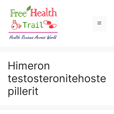
Skip
to
content
Menu
Himeron
testosteronitehoste
pillerit