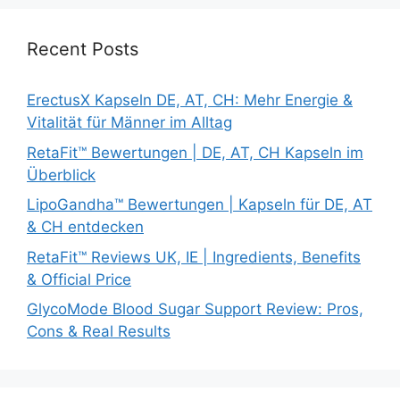
Recent Posts
ErectusX Kapseln DE, AT, CH: Mehr Energie &
Vitalität für Männer im Alltag
RetaFit™ Bewertungen | DE, AT, CH Kapseln im
Überblick
LipoGandha™ Bewertungen | Kapseln für DE, AT
& CH entdecken
RetaFit™ Reviews UK, IE | Ingredients, Benefits
& Official Price
GlycoMode Blood Sugar Support Review: Pros,
Cons & Real Results