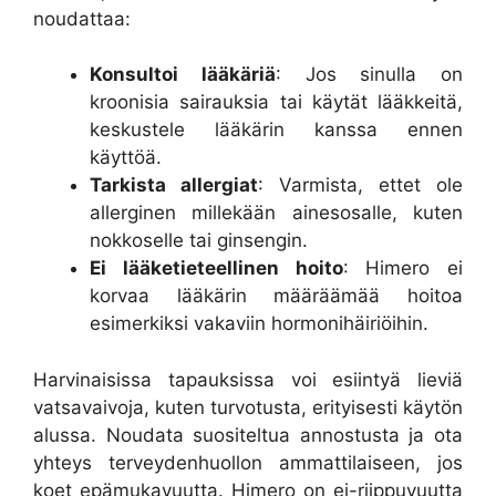
noudattaa:
Konsultoi lääkäriä
: Jos sinulla on
kroonisia sairauksia tai käytät lääkkeitä,
keskustele lääkärin kanssa ennen
käyttöä.
Tarkista allergiat
: Varmista, ettet ole
allerginen millekään ainesosalle, kuten
nokkoselle tai ginsengin.
Ei lääketieteellinen hoito
: Himero ei
korvaa lääkärin määräämää hoitoa
esimerkiksi vakaviin hormonihäiriöihin.
Harvinaisissa tapauksissa voi esiintyä lieviä
vatsavaivoja, kuten turvotusta, erityisesti käytön
alussa. Noudata suositeltua annostusta ja ota
yhteys terveydenhuollon ammattilaiseen, jos
koet epämukavuutta. Himero on ei-riippuvuutta