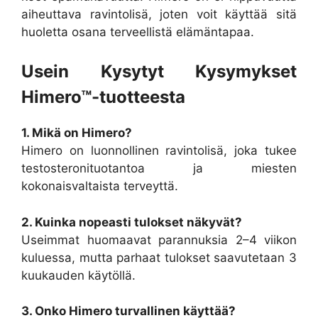
aiheuttava ravintolisä, joten voit käyttää sitä
huoletta osana terveellistä elämäntapaa.
Usein Kysytyt Kysymykset
Himero™-tuotteesta
1. Mikä on Himero?
Himero on luonnollinen ravintolisä, joka tukee
testosteronituotantoa ja miesten
kokonaisvaltaista terveyttä.
2. Kuinka nopeasti tulokset näkyvät?
Useimmat huomaavat parannuksia 2–4 viikon
kuluessa, mutta parhaat tulokset saavutetaan 3
kuukauden käytöllä.
3. Onko Himero turvallinen käyttää?