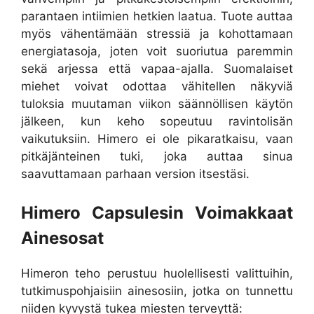
parantaen intiimien hetkien laatua. Tuote auttaa
myös vähentämään stressiä ja kohottamaan
energiatasoja, joten voit suoriutua paremmin
sekä arjessa että vapaa-ajalla. Suomalaiset
miehet voivat odottaa vähitellen näkyviä
tuloksia muutaman viikon säännöllisen käytön
jälkeen, kun keho sopeutuu ravintolisän
vaikutuksiin. Himero ei ole pikaratkaisu, vaan
pitkäjänteinen tuki, joka auttaa sinua
saavuttamaan parhaan version itsestäsi.
Himero Capsulesin Voimakkaat
Ainesosat
Himeron teho perustuu huolellisesti valittuihin,
tutkimuspohjaisiin ainesosiin, jotka on tunnettu
niiden kyvystä tukea miesten terveyttä: