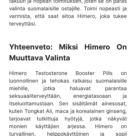
takuun ja nopean toimituksen, joten se on paras
valinta suomalaisille ostajille. Toimi nopeasti ja
varmista, että saat aitoa Himero, joka tukee
terveyttäsi.
Yhteenveto: Miksi Himero On
Muuttava Valinta
Himero Testosterone Booster Pills on
luonnollinen ja tehokas ratkaisu suomalaisille
miehille, jotka haluavat parantaa
seksuaaliterveyttään, energiatasoaan ja
itseluottamustaan. Sen sisältämät ainesosat,
kuten Tongkat Ali, maca ja korealainen ginseng,
tarjoavat tutkittuja hyötyjä, jotka näkyvät
monien käyttäjien arjessa. Himero on
turvallinen, helppokäyttöinen ja sopii