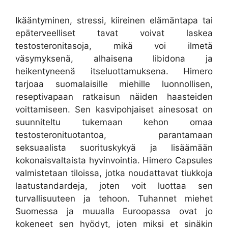
Ikääntyminen, stressi, kiireinen elämäntapa tai
epäterveelliset tavat voivat laskea
testosteronitasoja, mikä voi ilmetä
väsymyksenä, alhaisena libidona ja
heikentyneenä itseluottamuksena. Himero
tarjoaa suomalaisille miehille luonnollisen,
reseptivapaan ratkaisun näiden haasteiden
voittamiseen. Sen kasvipohjaiset ainesosat on
suunniteltu tukemaan kehon omaa
testosteronituotantoa, parantamaan
seksuaalista suorituskykyä ja lisäämään
kokonaisvaltaista hyvinvointia. Himero Capsules
valmistetaan tiloissa, jotka noudattavat tiukkoja
laatustandardeja, joten voit luottaa sen
turvallisuuteen ja tehoon. Tuhannet miehet
Suomessa ja muualla Euroopassa ovat jo
kokeneet sen hyödyt, joten miksi et sinäkin