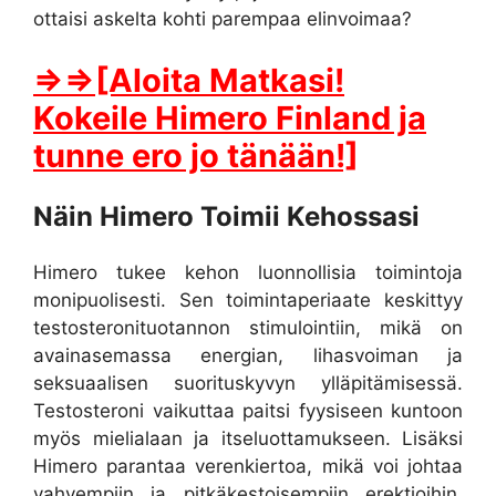
ottaisi askelta kohti parempaa elinvoimaa?
⇒⇒[Aloita Matkasi!
Kokeile Himero Finland ja
tunne ero jo tänään!]
Näin Himero Toimii Kehossasi
Himero tukee kehon luonnollisia toimintoja
monipuolisesti. Sen toimintaperiaate keskittyy
testosteronituotannon stimulointiin, mikä on
avainasemassa energian, lihasvoiman ja
seksuaalisen suorituskyvyn ylläpitämisessä.
Testosteroni vaikuttaa paitsi fyysiseen kuntoon
myös mielialaan ja itseluottamukseen. Lisäksi
Himero parantaa verenkiertoa, mikä voi johtaa
vahvempiin ja pitkäkestoisempiin erektioihin,