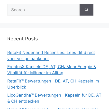
Search
for:
Recent Posts
RetaFit Nederland Recensies: Lees dit direct
voor veilige aankoop!
ErectusX Kapseln DE, AT, CH: Mehr Energie &
Vitalität für Männer im Alltag
RetaFit™ Bewertungen | DE, AT, CH Kapseln im
Überblick
LipoGandha™ Bewertungen | Kapseln für DE, AT
& CH entdecken