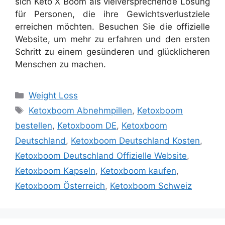
sich Keto X Boom als vielversprechende Lösung
für Personen, die ihre Gewichtsverlustziele
erreichen möchten. Besuchen Sie die offizielle
Website, um mehr zu erfahren und den ersten
Schritt zu einem gesünderen und glücklicheren
Menschen zu machen.
Categories
Weight Loss
Tags
Ketoxboom Abnehmpillen
,
Ketoxboom
bestellen
,
Ketoxboom DE
,
Ketoxboom
Deutschland
,
Ketoxboom Deutschland Kosten
,
Ketoxboom Deutschland Offizielle Website
,
Ketoxboom Kapseln
,
Ketoxboom kaufen
,
Ketoxboom Österreich
,
Ketoxboom Schweiz