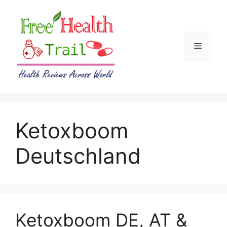
Skip
to
content
Menu
Ketoxboom
Deutschland
Ketoxboom DE, AT &