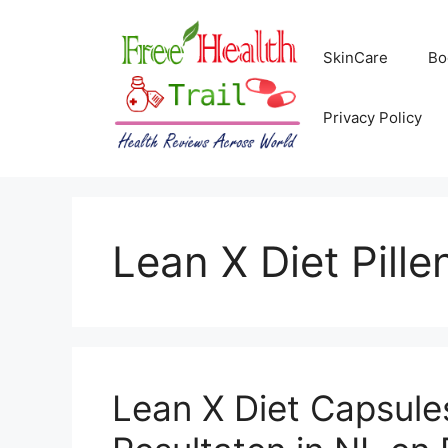
Skip
to
SkinCare
Bo
content
Privacy Policy
Lean X Diet Pille
Lean X Diet Capsule