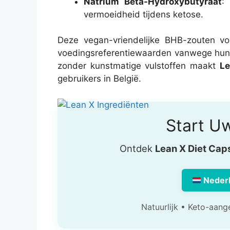
Natrium Beta-Hydroxybutyraat
:
vermoeidheid tijdens ketose.
Deze vegan-vriendelijke BHB-zouten v
voedingsreferentiewaarden vanwege hun s
zonder kunstmatige vulstoffen maakt
Le
gebruikers in België.
Start Uw
Ontdek
Lean X Diet Cap
Neder
Natuurlijk • Keto-aang