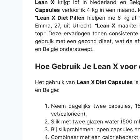
Lean X
krijgt lof in Nederland en Bel
Capsules
verloor ik 4 kg in een maand. M
“
Lean X Diet Pillen
hielpen me 6 kg af t
Emma, 27, uit Utrecht: “
Lean X
maakte mi
top.” Deze ervaringen tonen consistente 
gebruik met een gezond dieet, wat de eff
en België onderstreept.
Hoe Gebruik Je Lean X voor 
Het gebruik van
Lean X Diet Capsules
is
en België:
Neem dagelijks twee capsules, 15
vet/calorieën).
Slik met twee glazen water (500 m
Bij slikproblemen: open capsules 
Combineer met een caloriebeperkt 