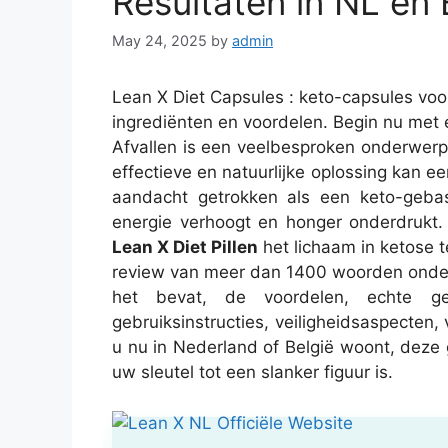
Resultaten in NL en
May 24, 2025
by
admin
Lean X Diet Capsules : keto-capsules voo
ingrediënten en voordelen. Begin nu met e
Afvallen is een veelbesproken onderwerp
effectieve en natuurlijke oplossing kan ee
aandacht getrokken als een keto-gebase
energie verhoogt en honger onderdrukt
Lean X Diet Pillen
het lichaam in ketose t
review van meer dan 1400 woorden ond
het bevat, de voordelen, echte geb
gebruiksinstructies, veiligheidsaspecten
u nu in Nederland of België woont, deze 
uw sleutel tot een slanker figuur is.