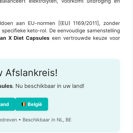
 Balanceert elektrolyten, voorkomt uitdroging en
oldoen aan EU-normen [(EU) 1169/2011], zonder
pecifieke keto-rol. De eenvoudige samenstelling
an X Diet Capsules
een vertrouwde keuze voor
 Afslankreis!
sules
. Nu beschikbaar in uw land!
land
België
edreven • Beschikbaar in NL, BE