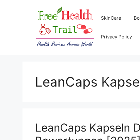
Skip
to
SkinCare
Bo
content
Privacy Policy
LeanCaps Kapse
LeanCaps Kapseln D