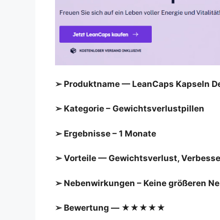
➢ Produktname — LeanCaps Kapseln Deu
➢ Kategorie – Gewichtsverlustpillen
➢ Ergebnisse – 1 Monate
➢ Vorteile — Gewichtsverlust, Verbes
➢ Nebenwirkungen – Keine größeren N
➢ Bewertung — ★★★★★