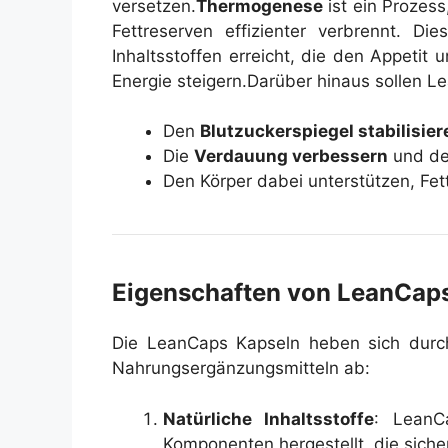
versetzen.
Thermogenese
ist ein Prozes
Fettreserven effizienter verbrennt. Di
Inhaltsstoffen erreicht, die den Appetit
Energie steigern.
Darüber hinaus sollen L
Den
Blutzuckerspiegel stabilisier
Die
Verdauung verbessern
und den
Den Körper dabei unterstützen, Fe
Eigenschaften von LeanCap
Die LeanCaps Kapseln heben sich durch
Nahrungsergänzungsmitteln ab:
Natürliche Inhaltsstoffe
: LeanC
Komponenten hergestellt, die sicher