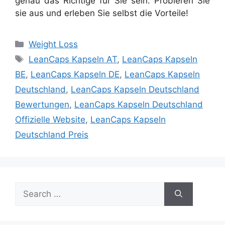
genau das Richtige für Sie sein. Probieren Sie
sie aus und erleben Sie selbst die Vorteile!
Categories
Weight Loss
Tags
LeanCaps Kapseln AT
,
LeanCaps Kapseln
BE
,
LeanCaps Kapseln DE
,
LeanCaps Kapseln
Deutschland
,
LeanCaps Kapseln Deutschland
Bewertungen
,
LeanCaps Kapseln Deutschland
Offizielle Website
,
LeanCaps Kapseln
Deutschland Preis
Search
for: