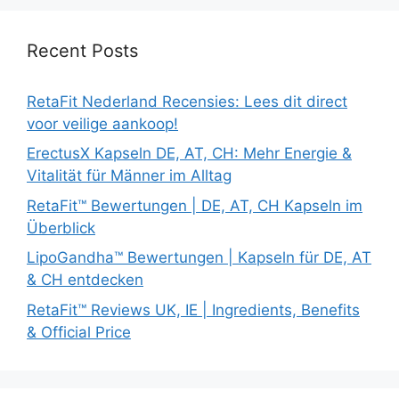
Recent Posts
RetaFit Nederland Recensies: Lees dit direct
voor veilige aankoop!
ErectusX Kapseln DE, AT, CH: Mehr Energie &
Vitalität für Männer im Alltag
RetaFit™ Bewertungen | DE, AT, CH Kapseln im
Überblick
LipoGandha™ Bewertungen | Kapseln für DE, AT
& CH entdecken
RetaFit™ Reviews UK, IE | Ingredients, Benefits
& Official Price