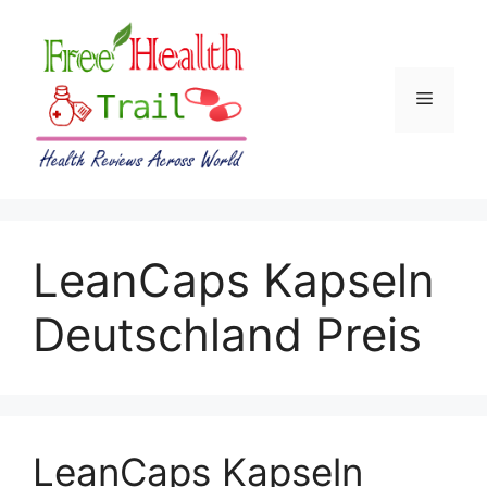
Skip
to
content
Menu
LeanCaps Kapseln
Deutschland Preis
LeanCaps Kapseln