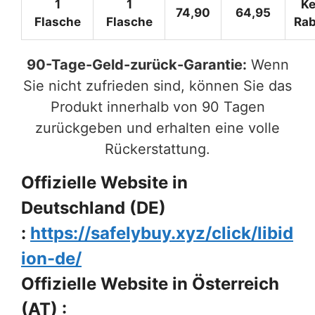
1
1
Ke
74,90
64,95
Flasche
Flasche
Rab
90-Tage-Geld-zurück-Garantie:
Wenn
Sie nicht zufrieden sind, können Sie das
Produkt innerhalb von 90 Tagen
zurückgeben und erhalten eine volle
Rückerstattung.
Offizielle Website in
Deutschland (DE)
:
https://safelybuy.xyz/click/libid
ion-de/
Offizielle Website in Österreich
(AT) :