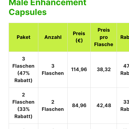
Male Enhancement
Capsules
Preis
Preis
Paket
Anzahl
pro
Rab
(€)
Flasche
3
Flaschen
3
4
114,96
38,32
(47%
Flaschen
Rab
Rabatt)
2
Flaschen
2
3
84,96
42,48
(33%
Flaschen
Rab
Rabatt)