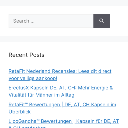
Search
for:
Recent Posts
RetaFit Nederland Recensies: Lees dit direct
voor veilige aankoop!
ErectusX Kapseln DE, AT, CH: Mehr Energie &
Vitalität für Männer im Alltag
RetaFit™ Bewertungen | DE, AT, CH Kapseln im
Überblick
LipoGandha™ Bewertungen | Kapseln für DE, AT