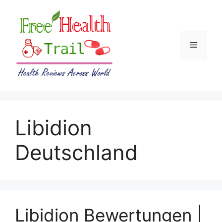
Skip
to
content
Menu
Libidion
Deutschland
Libidion Bewertungen |