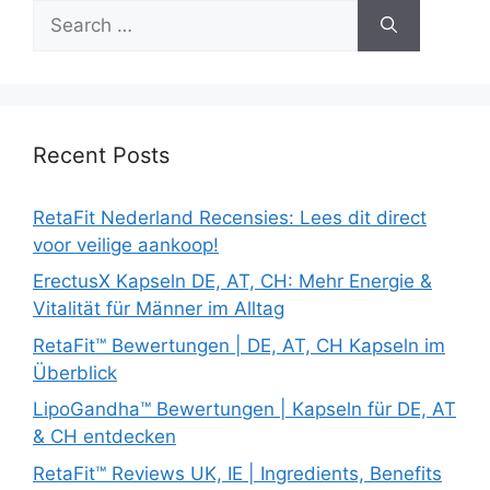
Search
for:
Recent Posts
RetaFit Nederland Recensies: Lees dit direct
voor veilige aankoop!
ErectusX Kapseln DE, AT, CH: Mehr Energie &
Vitalität für Männer im Alltag
RetaFit™ Bewertungen | DE, AT, CH Kapseln im
Überblick
LipoGandha™ Bewertungen | Kapseln für DE, AT
& CH entdecken
RetaFit™ Reviews UK, IE | Ingredients, Benefits