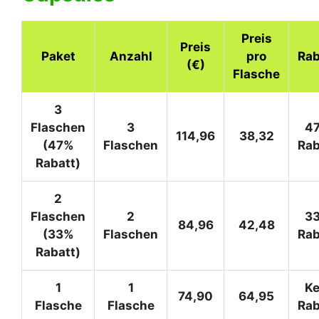
Preis
Preis
Paket
Anzahl
pro
Rab
(€)
Flasche
3
Flaschen
3
4
114,96
38,32
(47%
Flaschen
Rab
Rabatt)
2
Flaschen
2
3
84,96
42,48
(33%
Flaschen
Rab
Rabatt)
1
1
Ke
74,90
64,95
Flasche
Flasche
Rab