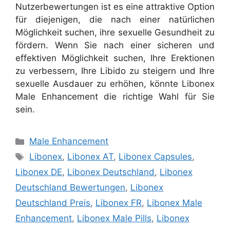
Nutzerbewertungen ist es eine attraktive Option
für diejenigen, die nach einer natürlichen
Möglichkeit suchen, ihre sexuelle Gesundheit zu
fördern. Wenn Sie nach einer sicheren und
effektiven Möglichkeit suchen, Ihre Erektionen
zu verbessern, Ihre Libido zu steigern und Ihre
sexuelle Ausdauer zu erhöhen, könnte Libonex
Male Enhancement die richtige Wahl für Sie
sein.
Categories
Male Enhancement
Tags
Libonex
,
Libonex AT
,
Libonex Capsules
,
Libonex DE
,
Libonex Deutschland
,
Libonex
Deutschland Bewertungen
,
Libonex
Deutschland Preis
,
Libonex FR
,
Libonex Male
Enhancement
,
Libonex Male Pills
,
Libonex