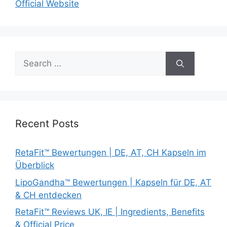
Official Website
Search
for:
Recent Posts
RetaFit™ Bewertungen | DE, AT, CH Kapseln im
Überblick
LipoGandha™ Bewertungen | Kapseln für DE, AT
& CH entdecken
RetaFit™ Reviews UK, IE | Ingredients, Benefits
& Official Price