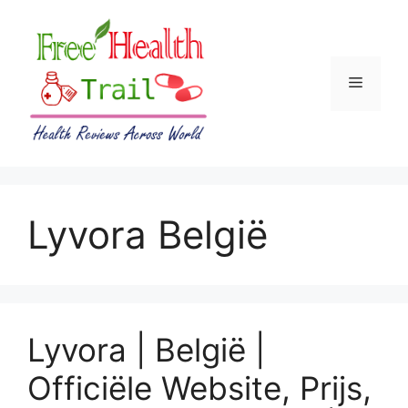
Skip
to
content
Menu
Lyvora België
Lyvora | België |
Officiële Website, Prijs,