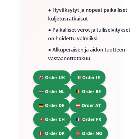
● Hyväksytyt ja nopeat paikalliset
kuljetusratkaisut
● Paikalliset verot ja tulliselvitykset
on hoidettu valmiiksi
● Alkuperäisen ja aidon tuotteen
vastaanottotakuu
Order UK
Order IE
Order NL
Order BE
Order DE
Order AT
Order CH
Order FR
Order DK
Order NO