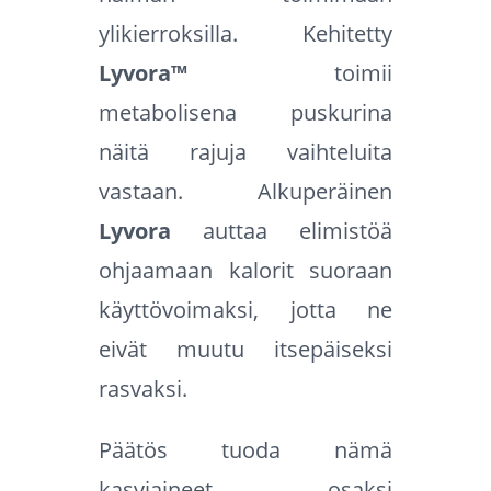
ylikierroksilla. Kehitetty
Lyvora™
toimii
metabolisena puskurina
näitä rajuja vaihteluita
vastaan. Alkuperäinen
Lyvora
auttaa elimistöä
ohjaamaan kalorit suoraan
käyttövoimaksi, jotta ne
eivät muutu itsepäiseksi
rasvaksi.
Päätös tuoda nämä
kasviaineet osaksi