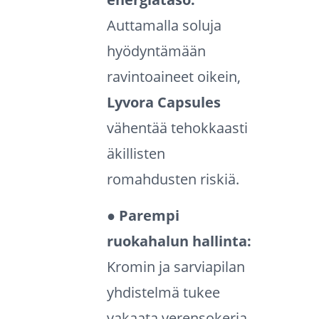
Auttamalla soluja
hyödyntämään
ravintoaineet oikein,
Lyvora Capsules
vähentää tehokkaasti
äkillisten
romahdusten riskiä.
● Parempi
ruokahalun hallinta:
Kromin ja sarviapilan
yhdistelmä tukee
vakaata verensokeria,