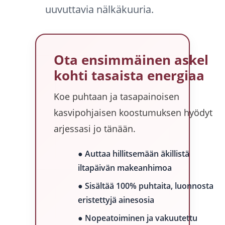
uuvuttavia nälkäkuuria.
Ota ensimmäinen askel
kohti tasaista energiaa
Koe puhtaan ja tasapainoisen
kasvipohjaisen koostumuksen hyödyt
arjessasi jo tänään.
● Auttaa hillitsemään äkillistä
iltapäivän makeanhimoa
● Sisältää 100% puhtaita, luonnosta
eristettyjä ainesosia
● Nopeatoiminen ja vakuutettu