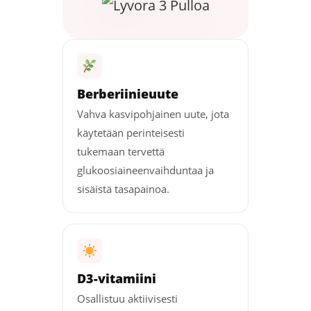
Berberiinieuute
Vahva kasvipohjainen uute, jota
käytetään perinteisesti
tukemaan tervettä
glukoosiaineenvaihduntaa ja
sisäistä tasapainoa.
D3-vitamiini
Osallistuu aktiivisesti