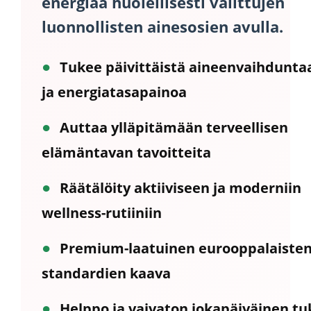
energiaa huolellisesti valittujen
luonnollisten ainesosien avulla.
●
Tukee päivittäistä aineenvaihdunta
ja energiatasapainoa
●
Auttaa ylläpitämään terveellisen
elämäntavan tavoitteita
●
Räätälöity aktiiviseen ja moderniin
wellness-rutiiniin
●
Premium-laatuinen eurooppalaiste
standardien kaava
●
Helppo ja vaivaton jokapäiväinen tuk