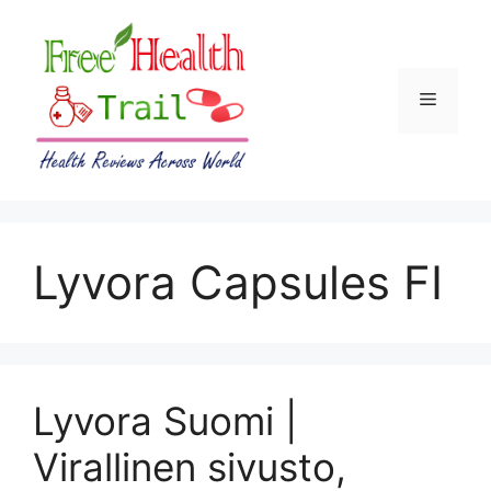
Skip
to
content
Menu
Lyvora Capsules FI
Lyvora Suomi |
Virallinen sivusto,