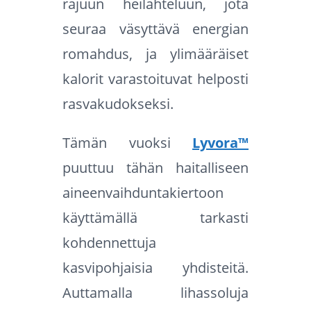
rajuun heilahteluun, jota
seuraa väsyttävä energian
romahdus, ja ylimääräiset
kalorit varastoituvat helposti
rasvakudokseksi.
Tämän vuoksi
Lyvora™
puuttuu tähän haitalliseen
aineenvaihduntakiertoon
käyttämällä tarkasti
kohdennettuja
kasvipohjaisia yhdisteitä.
Auttamalla lihassoluja