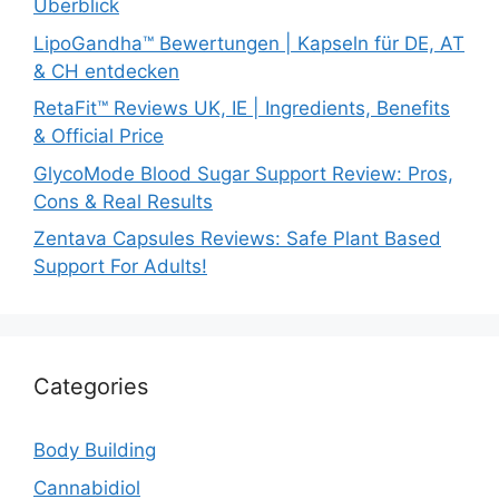
Überblick
LipoGandha™ Bewertungen | Kapseln für DE, AT
& CH entdecken
RetaFit™ Reviews UK, IE | Ingredients, Benefits
& Official Price
GlycoMode Blood Sugar Support Review: Pros,
Cons & Real Results
Zentava Capsules Reviews: Safe Plant Based
Support For Adults!
Categories
Body Building
Cannabidiol