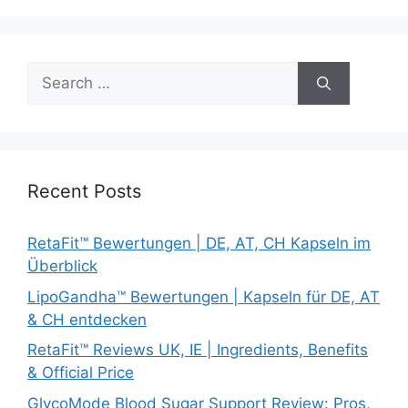
Search
for:
Recent Posts
RetaFit™ Bewertungen | DE, AT, CH Kapseln im
Überblick
LipoGandha™ Bewertungen | Kapseln für DE, AT
& CH entdecken
RetaFit™ Reviews UK, IE | Ingredients, Benefits
& Official Price
GlycoMode Blood Sugar Support Review: Pros,