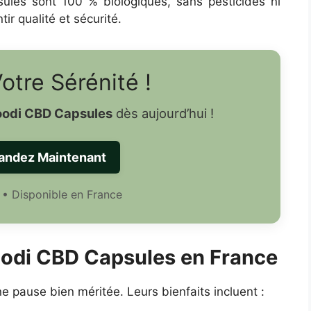
psules sont 100 % biologiques, sans pesticides ni
ir qualité et sécurité.
otre Sérénité !
odi CBD Capsules
dès aujourd’hui !
ndez Maintenant
 • Disponible en France
oodi CBD Capsules en France
pause bien méritée. Leurs bienfaits incluent :