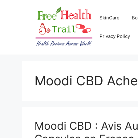
Skip
to
SkinCare
Bo
content
Privacy Policy
Moodi CBD Ache
Moodi CBD : Avis Au