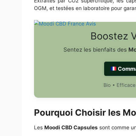
Extraites par CO2 supercritique, les ca
OGM, et testées en laboratoire pour garant
Boostez V
Sentez les bienfaits des
Mo
Comma
Bio • Efficace
Pourquoi Choisir les M
Les
Moodi CBD Capsules
sont comme une 