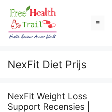
Skip
to
content
Menu
NexFit Diet Prijs
NexFit Weight Loss
Support Recensies |