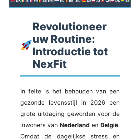
UK
IE
FR
BE (FR)
NL
BE (NL)
DE
AT
CH
DK
SE
PT
Revolutioneer
uw Routine:
Introductie tot
NexFit
In feite is het behouden van een
gezonde levensstijl in 2026 een
grote uitdaging geworden voor de
inwoners van
Nederland
en
België
.
Omdat de dagelijkse stress en