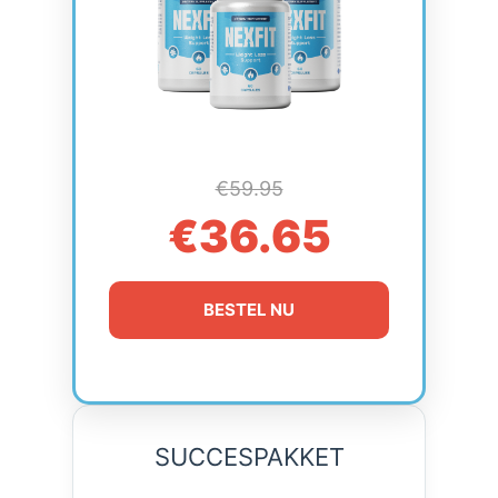
€59.95
€36.65
BESTEL NU
SUCCESPAKKET