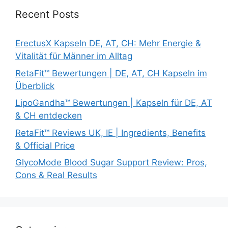
Recent Posts
ErectusX Kapseln DE, AT, CH: Mehr Energie &
Vitalität für Männer im Alltag
RetaFit™ Bewertungen | DE, AT, CH Kapseln im
Überblick
LipoGandha™ Bewertungen | Kapseln für DE, AT
& CH entdecken
RetaFit™ Reviews UK, IE | Ingredients, Benefits
& Official Price
GlycoMode Blood Sugar Support Review: Pros,
Cons & Real Results