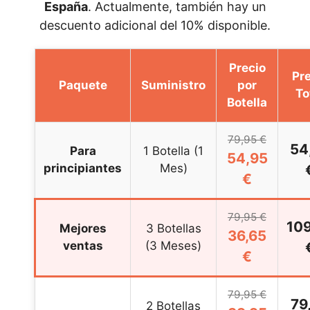
España
. Actualmente, también hay un
descuento adicional del 10% disponible.
Precio
Pre
Paquete
Suministro
por
To
Botella
79,95 €
54
Para
1 Botella (1
54,95
principiantes
Mes)
€
79,95 €
109
Mejores
3 Botellas
36,65
ventas
(3 Meses)
€
79,95 €
79
2 Botellas