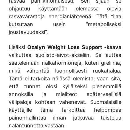
rasvaa paniikinomaisesti. Sen sijaan se
ohjautuu käyttämään olemassa olevia
rasvavarastoja energianlähteenä. Tätä tilaa
kutsutaan usein “metaboliseksi
joustavuudeksi”.
Lisäksi
Ozalyn Weight Loss Support -kaava
vaikuttaa suolisto-aivot-akseliin. Se auttaa
säätelemään nälkähormoneja, kuten greliiniä,
mikä vähentää luonnollisesti ruokahalua.
Tämä ei tarkoita nälässä olemista, vaan sitä,
että tunnet olosi kylläiseksi pienemmillä
annoksilla ja mieliteot epäterveellisiä
välipaloja kohtaan vähenevät. Suomalaisille
käyttäjille tämä tarkoittaa helpompaa
painonhallintaa ilman jatkuvaa taistelua
näläntunnetta vastaan.