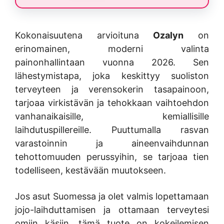
Kokonaisuutena arvioituna
Ozalyn
on
erinomainen, moderni valinta
painonhallintaan vuonna 2026. Sen
lähestymistapa, joka keskittyy suoliston
terveyteen ja verensokerin tasapainoon,
tarjoaa virkistävän ja tehokkaan vaihtoehdon
vanhanaikaisille, kemiallisille
laihdutuspillereille. Puuttumalla rasvan
varastoinnin ja aineenvaihdunnan
tehottomuuden perussyihin, se tarjoaa tien
todelliseen, kestävään muutokseen.
Jos asut Suomessa ja olet valmis lopettamaan
jojo-laihduttamisen ja ottamaan terveytesi
omiin käsiin, tämä tuote on kokeilemisen