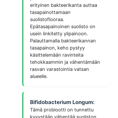
erityinen bakteerikanta auttaa
tasapainottamaan
suolistoflooraa.
Epätasapainoinen suolisto on
usein linkitetty ylipainoon.
Palauttamalla bakteerikannan
tasapainon, keho pystyy
käsittelemään ravinteita
tehokkaammin ja vähentämään
rasvan varastointia vatsan
alueelle.
Bifidobacterium Longum:
Tämä probiootti on tunnettu
kyvystään vähentää suoliston