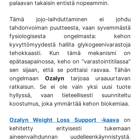
palaavan takaisin entistä nopeammin.
Tämä jojo-laihduttaminen ei johdu
tahdonvoiman puutteesta, vaan syvemmästä
fysiologisesta ongelmasta: kehon
kyvyttömyydestä hallita glykogeenivarastoja
tehokkaasti. Kun tämä mekanismi on
epätasapainossa, keho on “varastointitilassa”
sen sijaan, että se polttaisi rasvaa. Tähän
ongelmaan
Ozalyn
tarjoaa uraauurtavan
ratkaisun. Se ei ole vain yksi uusi tuote
hyllyssä, vaan tieteellisesti suunniteltu
koostumus, joka ymmärtää kehon biokemiaa.
Ozalyn Weight Loss Support -kaava
on
kehitetty erityisesti tukemaan
aineenvaihdunnan uudelleenkäynnistystä.