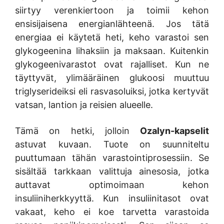
siirtyy verenkiertoon ja toimii kehon
ensisijaisena energianlähteenä. Jos tätä
energiaa ei käytetä heti, keho varastoi sen
glykogeenina lihaksiin ja maksaan. Kuitenkin
glykogeenivarastot ovat rajalliset. Kun ne
täyttyvät, ylimääräinen glukoosi muuttuu
triglyserideiksi eli rasvasoluiksi, jotka kertyvät
vatsan, lantion ja reisien alueelle.
Tämä on hetki, jolloin
Ozalyn-kapselit
astuvat kuvaan. Tuote on suunniteltu
puuttumaan tähän varastointiprosessiin. Se
sisältää tarkkaan valittuja ainesosia, jotka
auttavat optimoimaan kehon
insuliiniherkkyyttä. Kun insuliinitasot ovat
vakaat, keho ei koe tarvetta varastoida