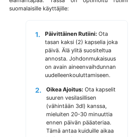
elämäntapaa. Tässä on optimoitu rutiini
suomalaisille käyttäjille:
1.
Päivittäinen Rutiini:
Ota
tasan kaksi (2) kapselia joka
päivä. Älä ylitä suositeltua
annosta. Johdonmukaisuus
on avain aineenvaihdunnan
uudelleenkouluttamiseen.
2.
Oikea Ajoitus:
Ota kapselit
suuren vesilasillisen
(vähintään 3dl) kanssa,
mieluiten 20-30 minuuttia
ennen päivän pääateriaa.
Tämä antaa kuiduille aikaa