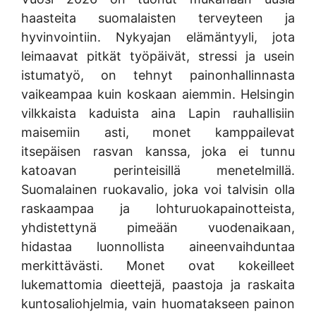
haasteita suomalaisten terveyteen ja
hyvinvointiin. Nykyajan elämäntyyli, jota
leimaavat pitkät työpäivät, stressi ja usein
istumatyö, on tehnyt painonhallinnasta
vaikeampaa kuin koskaan aiemmin. Helsingin
vilkkaista kaduista aina Lapin rauhallisiin
maisemiin asti, monet kamppailevat
itsepäisen rasvan kanssa, joka ei tunnu
katoavan perinteisillä menetelmillä.
Suomalainen ruokavalio, joka voi talvisin olla
raskaampaa ja lohturuokapainotteista,
yhdistettynä pimeään vuodenaikaan,
hidastaa luonnollista aineenvaihduntaa
merkittävästi. Monet ovat kokeilleet
lukemattomia dieettejä, paastoja ja raskaita
kuntosaliohjelmia, vain huomatakseen painon