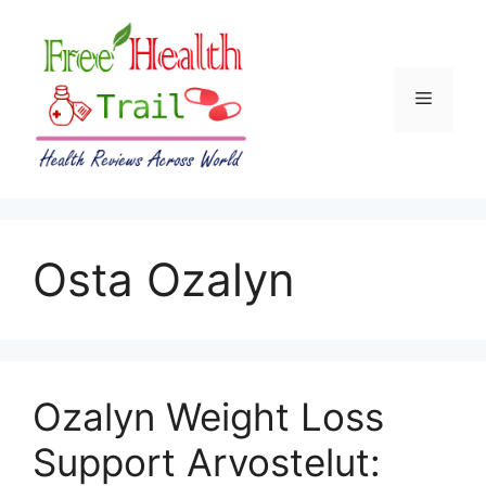
Skip
to
content
Menu
Osta Ozalyn
Ozalyn Weight Loss
Support Arvostelut: