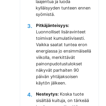
laajentua ja luoda
kylläisyyden tunteen ennen
syömistä.
3.
Pitkäjänteisyys:
Luonnolliset lisäravinteet
toimivat kumulatiivisesti.
Vaikka saatat tuntea eron
energiassa jo ensimmäisellä
viikolla, merkittävät
painonpudotustulokset
näkyvät parhaiten 90
päivän yhtäjaksoisen
käytön jälkeen.
4.
Nesteytys:
Koska tuote
sisältää kuituja, on tärkeää