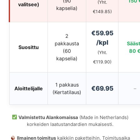
(90
150 
(Yht.
valitsee)
kapselia)
€149.85)
€59.95
2
/kpl
pakkausta
Sääs
Suosittu
(60
80 
(Yht.
kapselia)
€119.90)
1 pakkaus
€69.95
Aloittelijalle
–
(Kertatilaus)
Valmistettu Alankomaissa
(Made in Netherlands)
korkeiden laatustandardien mukaisesti.
Ilmainen toimitus
kaikkiin paketteihin. Toimitusaika