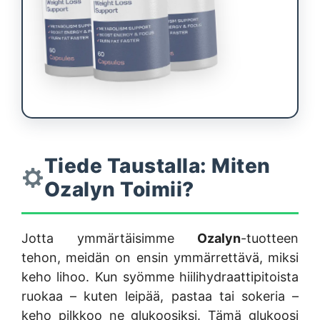
Tiede Taustalla: Miten
Ozalyn Toimii?
Jotta ymmärtäisimme
Ozalyn
-tuotteen
tehon, meidän on ensin ymmärrettävä, miksi
keho lihoo. Kun syömme hiilihydraattipitoista
ruokaa – kuten leipää, pastaa tai sokeria –
keho pilkkoo ne glukoosiksi. Tämä glukoosi