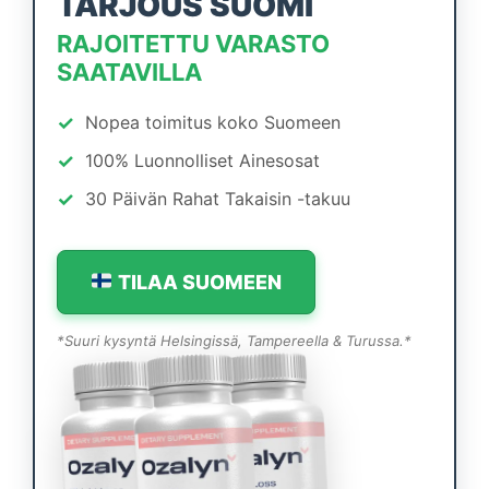
TARJOUS SUOMI
RAJOITETTU VARASTO
SAATAVILLA
✓
Nopea toimitus koko Suomeen
✓
100% Luonnolliset Ainesosat
✓
30 Päivän Rahat Takaisin -takuu
TILAA SUOMEEN
*Suuri kysyntä Helsingissä, Tampereella & Turussa.*