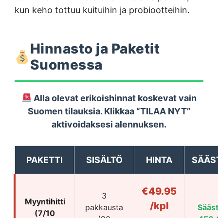
kun keho tottuu kuituihin ja probiootteihin.
Hinnasto ja Paketit
Suomessa
Alla olevat erikoishinnat koskevat vain
Suomen tilauksia. Klikkaa “TILAA NYT”
aktivoidaksesi alennuksen.
PAKETTI
SISÄLTÖ
HINTA
SÄÄS
€49.95
3
Myyntihitti
/kpl
pakkausta
Sääs
(7/10