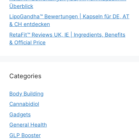
Überblick
LipoGandha™ Bewertungen | Kapseln für DE, AT
& CH entdecken
RetaFit™ Reviews UK, IE | Ingredients, Benefits
& Official Price
Categories
Body Building
Cannabidiol
Gadgets
General Health
GLP Booster