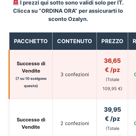
I prezzi qui sotto sono validi solo per IT.
Clicca su “ORDINA ORA” per assicurarti lo
sconto
Ozalyn
.
PACCHETTO
CONTENUTO
PREZZO
R
36,65
Successo di
€ /pz
Vendite
3 confezioni
(7 su 10 scelgono
(Totale
questo)
109,95 €)
39,95
€ /pz
Successo di
2 confezioni
Vendite
(Totale