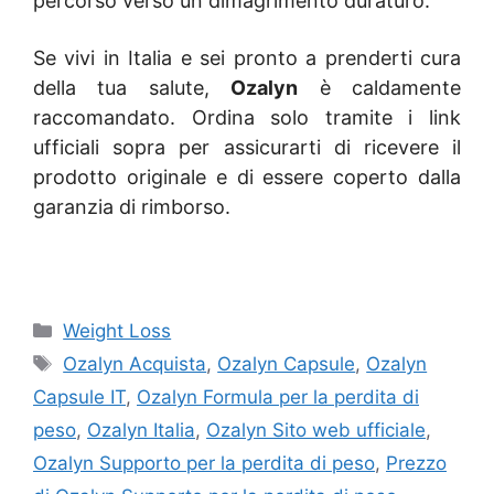
percorso verso un dimagrimento duraturo.
Se vivi in Italia e sei pronto a prenderti cura
della tua salute,
Ozalyn
è caldamente
raccomandato. Ordina solo tramite i link
ufficiali sopra per assicurarti di ricevere il
prodotto originale e di essere coperto dalla
garanzia di rimborso.
Categories
Weight Loss
Tags
Ozalyn Acquista
,
Ozalyn Capsule
,
Ozalyn
Capsule IT
,
Ozalyn Formula per la perdita di
peso
,
Ozalyn Italia
,
Ozalyn Sito web ufficiale
,
Ozalyn Supporto per la perdita di peso
,
Prezzo