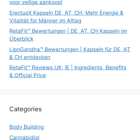
voor veilige aankoop!
ErectusX Kapseln DE, AT, CH: Mehr Energie &
Vitalität für Männer im Alltag
RetaFit™ Bewertungen | DE, AT, CH Kapseln im
Überblick
LipoGandha™ Bewertungen | Kapseln für DE, AT
& CH entdecken
RetaFit™ Reviews UK, IE | Ingredients, Benefits
& Official Price
Categories
Body Building
Cannabidiol