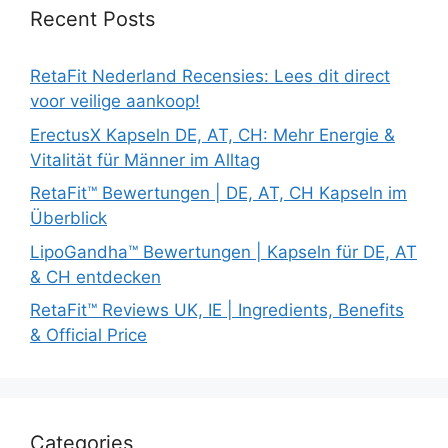
Recent Posts
RetaFit Nederland Recensies: Lees dit direct
voor veilige aankoop!
ErectusX Kapseln DE, AT, CH: Mehr Energie &
Vitalität für Männer im Alltag
RetaFit™ Bewertungen | DE, AT, CH Kapseln im
Überblick
LipoGandha™ Bewertungen | Kapseln für DE, AT
& CH entdecken
RetaFit™ Reviews UK, IE | Ingredients, Benefits
& Official Price
Categories