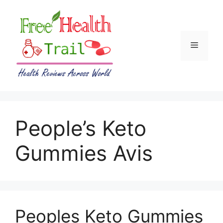
Skip
to
content
Menu
People’s Keto
Gummies Avis
Peoples Keto Gummies