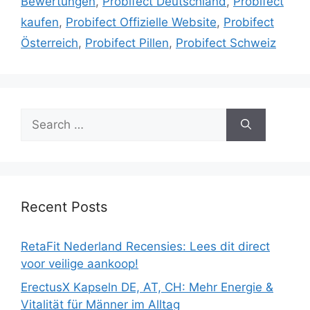
Bewertungen
,
Probifect Deutschland
,
Probifect
kaufen
,
Probifect Offizielle Website
,
Probifect
Österreich
,
Probifect Pillen
,
Probifect Schweiz
Search
for:
Recent Posts
RetaFit Nederland Recensies: Lees dit direct
voor veilige aankoop!
ErectusX Kapseln DE, AT, CH: Mehr Energie &
Vitalität für Männer im Alltag