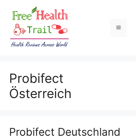
Skip
to
content
Menu
Probifect
Österreich
Probifect Deutschland