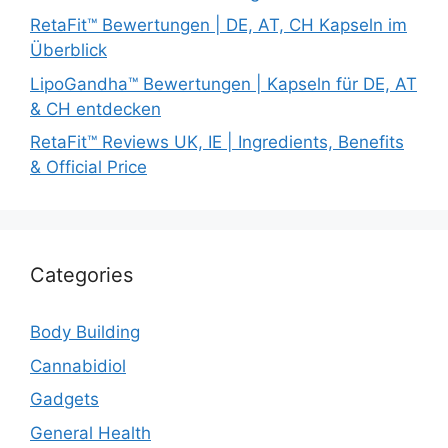
RetaFit™ Bewertungen | DE, AT, CH Kapseln im
Überblick
LipoGandha™ Bewertungen | Kapseln für DE, AT
& CH entdecken
RetaFit™ Reviews UK, IE | Ingredients, Benefits
& Official Price
Categories
Body Building
Cannabidiol
Gadgets
General Health