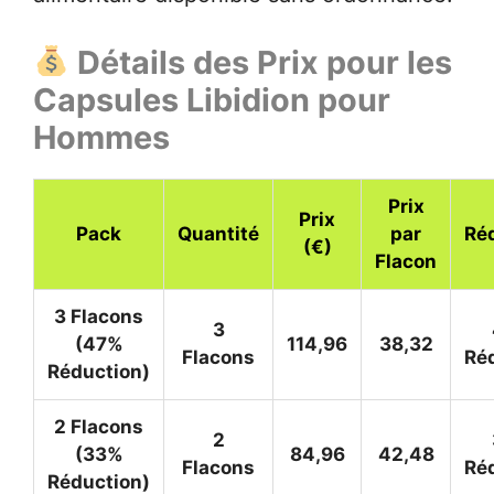
Détails des Prix pour les
Capsules Libidion pour
Hommes
Prix
Prix
Pack
Quantité
par
Ré
(€)
Flacon
3 Flacons
3
(47%
114,96
38,32
Flacons
Ré
Réduction)
2 Flacons
2
(33%
84,96
42,48
Flacons
Ré
Réduction)