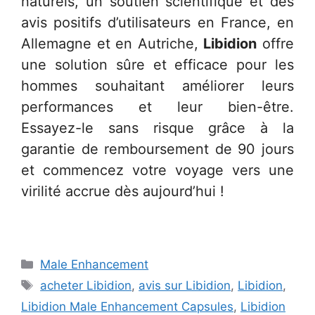
naturels, un soutien scientifique et des
avis positifs d’utilisateurs en France, en
Allemagne et en Autriche,
Libidion
offre
une solution sûre et efficace pour les
hommes souhaitant améliorer leurs
performances et leur bien-être.
Essayez-le sans risque grâce à la
garantie de remboursement de 90 jours
et commencez votre voyage vers une
virilité accrue dès aujourd’hui !
Categories
Male Enhancement
Tags
acheter Libidion
,
avis sur Libidion
,
Libidion
,
Libidion Male Enhancement Capsules
,
Libidion