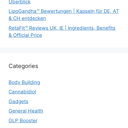
Überblick
LipoGandha™ Bewertungen | Kapseln für DE, AT
& CH entdecken
RetaFit™ Reviews UK, IE | Ingredients, Benefits
& Official Price
Categories
Body Building
Cannabidiol
Gadgets
General Health
GLP Booster