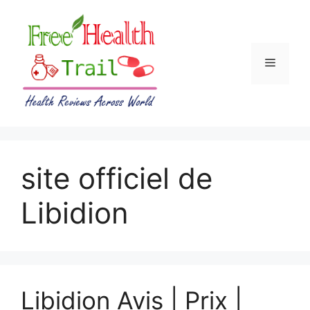
Skip
to
content
Menu
site officiel de
Libidion
Libidion Avis | Prix |