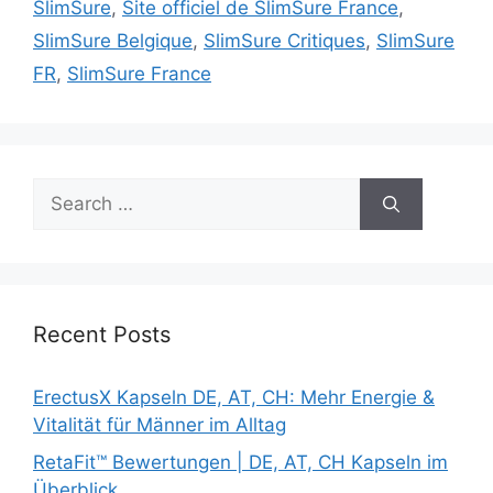
SlimSure
,
Site officiel de SlimSure France
,
SlimSure Belgique
,
SlimSure Critiques
,
SlimSure
FR
,
SlimSure France
Search
for:
Recent Posts
ErectusX Kapseln DE, AT, CH: Mehr Energie &
Vitalität für Männer im Alltag
RetaFit™ Bewertungen | DE, AT, CH Kapseln im
Überblick