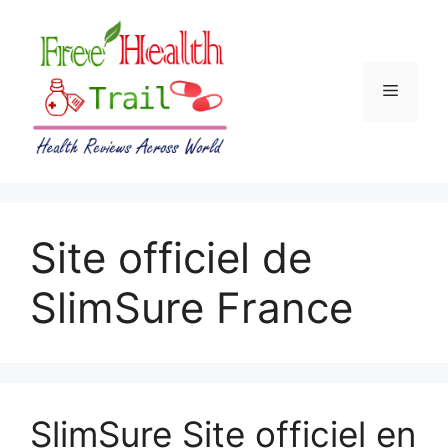
Skip
to
content
Menu
Site officiel de
SlimSure France
SlimSure Site officiel en