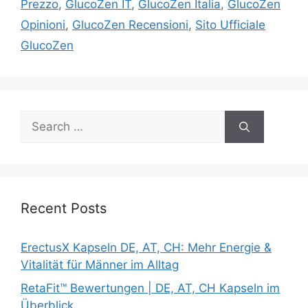
Prezzo
,
GlucoZen IT
,
GlucoZen Italia
,
GlucoZen
Opinioni
,
GlucoZen Recensioni
,
Sito Ufficiale
GlucoZen
Search
for:
Recent Posts
ErectusX Kapseln DE, AT, CH: Mehr Energie &
Vitalität für Männer im Alltag
RetaFit™ Bewertungen | DE, AT, CH Kapseln im
Überblick