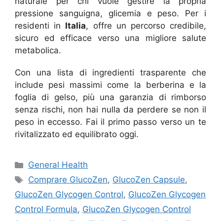
naturale per chi vuole gestire la propria
pressione sanguigna, glicemia e peso. Per i
residenti in
Italia
, offre un percorso credibile,
sicuro ed efficace verso una migliore salute
metabolica.
Con una lista di ingredienti trasparente che
include pesi massimi come la berberina e la
foglia di gelso, più una garanzia di rimborso
senza rischi, non hai nulla da perdere se non il
peso in eccesso. Fai il primo passo verso un te
rivitalizzato ed equilibrato oggi.
Categories
General Health
Tags
Comprare GlucoZen
,
GlucoZen Capsule
,
GlucoZen Glycogen Control
,
GlucoZen Glycogen
Control Formula
,
GlucoZen Glycogen Control