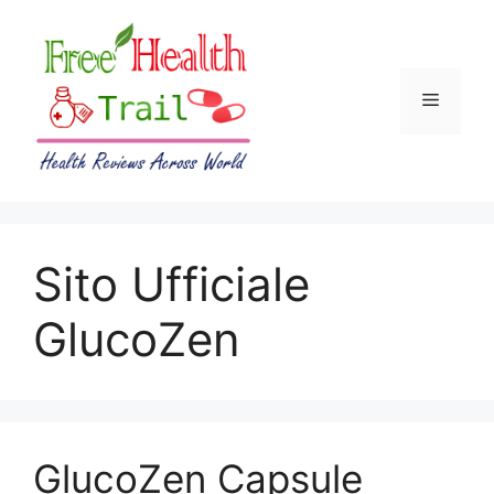
Skip
to
content
Menu
Sito Ufficiale
GlucoZen
GlucoZen Capsule