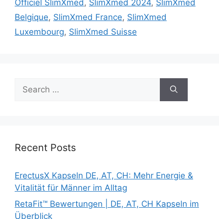
Officiel SlimXmed
,
SlimXmed 2024
,
SlimXmed
Belgique
,
SlimXmed France
,
SlimXmed
Luxembourg
,
SlimXmed Suisse
Search
for:
Recent Posts
ErectusX Kapseln DE, AT, CH: Mehr Energie &
Vitalität für Männer im Alltag
RetaFit™ Bewertungen | DE, AT, CH Kapseln im
Überblick