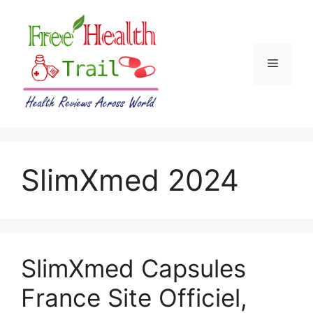
Skip
to
content
Menu
SlimXmed 2024
SlimXmed Capsules
France Site Officiel,