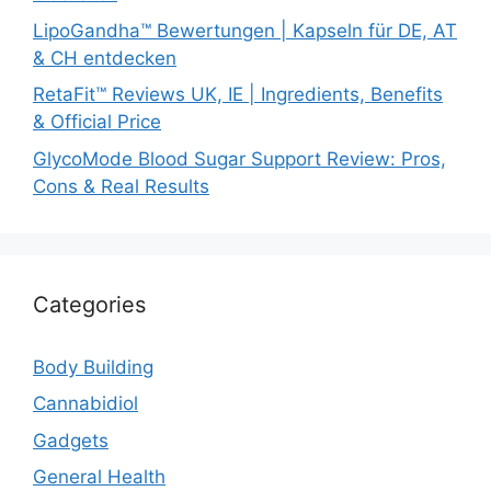
LipoGandha™ Bewertungen | Kapseln für DE, AT
& CH entdecken
RetaFit™ Reviews UK, IE | Ingredients, Benefits
& Official Price
GlycoMode Blood Sugar Support Review: Pros,
Cons & Real Results
Categories
Body Building
Cannabidiol
Gadgets
General Health