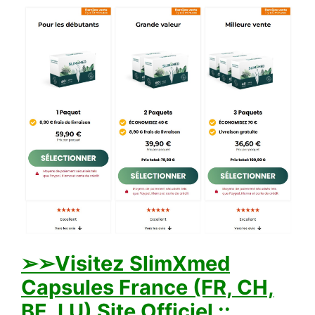
➢
➢Visitez SlimXmed
Capsules France (FR, CH,
BE, LU) Site Officiel ::