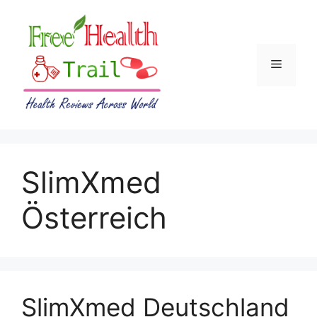
Skip
to
content
Menu
SlimXmed
Österreich
SlimXmed Deutschland