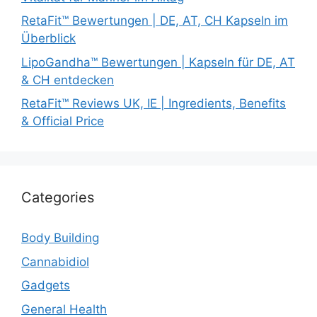
RetaFit™ Bewertungen | DE, AT, CH Kapseln im
Überblick
LipoGandha™ Bewertungen | Kapseln für DE, AT
& CH entdecken
RetaFit™ Reviews UK, IE | Ingredients, Benefits
& Official Price
Categories
Body Building
Cannabidiol
Gadgets
General Health