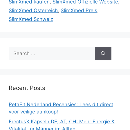
SlimXmed kaufen
,
SlimXmed Offizielle Website
,
SlimXmed Österreich
,
SlimXmed Preis
,
SlimXmed Schweiz
Search
for:
Recent Posts
RetaFit Nederland Recensies: Lees dit direct
voor veilige aankoop!
ErectusX Kapseln DE, AT, CH: Mehr Energie &
Vitalität für Männer im Alltag