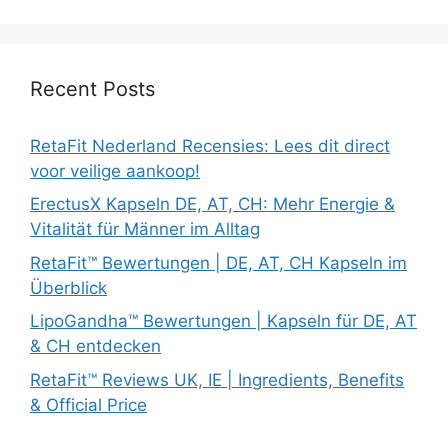
Recent Posts
RetaFit Nederland Recensies: Lees dit direct
voor veilige aankoop!
ErectusX Kapseln DE, AT, CH: Mehr Energie &
Vitalität für Männer im Alltag
RetaFit™ Bewertungen | DE, AT, CH Kapseln im
Überblick
LipoGandha™ Bewertungen | Kapseln für DE, AT
& CH entdecken
RetaFit™ Reviews UK, IE | Ingredients, Benefits
& Official Price