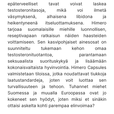
epäterveelliset tavat voivat laskea
testosteronitasoja, mikä voi ilmetä
väsymyksenä, alhaisena libidona ja
heikentyneenä itseluottamuksena. Himero
tarjoaa suomalaisille miehille luonnollisen,
reseptivapaan ratkaisun näiden haasteiden
voittamiseen. Sen kasvipohjaiset ainesosat on
suunniteltu tukemaan kehon omaa
testosteronituotantoa, parantamaan
seksuaalista suorituskykyä ja lisäämään
kokonaisvaltaista hyvinvointia. Himero Capsules
valmistetaan tiloissa, jotka noudattavat tiukkoja
laatustandardeja, joten voit luottaa sen
turvallisuuteen ja tehoon. Tuhannet miehet
Suomessa ja muualla Euroopassa ovat jo
kokeneet sen hyödyt, joten miksi et sinäkin
ottaisi askelta kohti parempaa elinvoimaa?