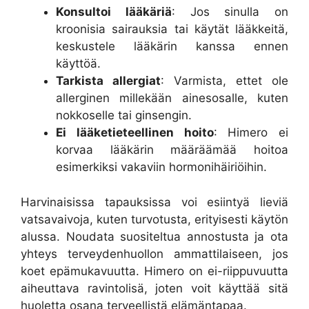
Konsultoi lääkäriä
: Jos sinulla on
kroonisia sairauksia tai käytät lääkkeitä,
keskustele lääkärin kanssa ennen
käyttöä.
Tarkista allergiat
: Varmista, ettet ole
allerginen millekään ainesosalle, kuten
nokkoselle tai ginsengin.
Ei lääketieteellinen hoito
: Himero ei
korvaa lääkärin määräämää hoitoa
esimerkiksi vakaviin hormonihäiriöihin.
Harvinaisissa tapauksissa voi esiintyä lieviä
vatsavaivoja, kuten turvotusta, erityisesti käytön
alussa. Noudata suositeltua annostusta ja ota
yhteys terveydenhuollon ammattilaiseen, jos
koet epämukavuutta. Himero on ei-riippuvuutta
aiheuttava ravintolisä, joten voit käyttää sitä
huoletta osana terveellistä elämäntapaa.