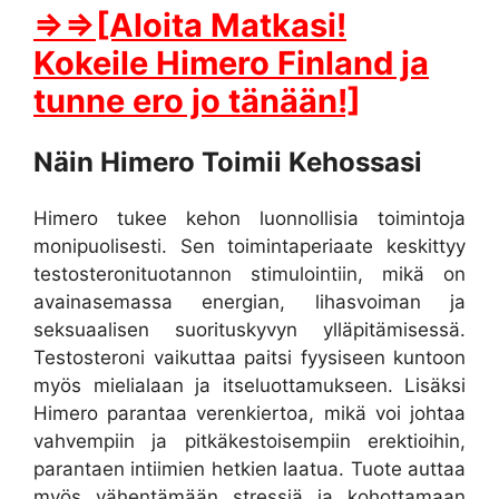
⇒⇒[Aloita Matkasi!
Kokeile Himero Finland ja
tunne ero jo tänään!]
Näin Himero Toimii Kehossasi
Himero tukee kehon luonnollisia toimintoja
monipuolisesti. Sen toimintaperiaate keskittyy
testosteronituotannon stimulointiin, mikä on
avainasemassa energian, lihasvoiman ja
seksuaalisen suorituskyvyn ylläpitämisessä.
Testosteroni vaikuttaa paitsi fyysiseen kuntoon
myös mielialaan ja itseluottamukseen. Lisäksi
Himero parantaa verenkiertoa, mikä voi johtaa
vahvempiin ja pitkäkestoisempiin erektioihin,
parantaen intiimien hetkien laatua. Tuote auttaa
myös vähentämään stressiä ja kohottamaan