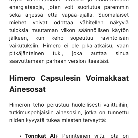
energiatasoja, joten voit suoriutua paremmin
sekä arjessa että vapaa-ajalla. Suomalaiset
miehet voivat odottaa vähitellen näkyviä
tuloksia muutaman viikon säännöllisen käytön
jälkeen, kun keho sopeutuu ravintolisän
vaikutuksiin. Himero ei ole pikaratkaisu, vaan
pitkäjänteinen tuki, joka auttaa sinua
saavuttamaan parhaan version itsestäsi.
Himero Capsulesin Voimakkaat
Ainesosat
Himeron teho perustuu huolellisesti valittuihin,
tutkimuspohjaisiin ainesosiin, jotka on tunnettu
niiden kyvystä tukea miesten terveyttä:
Tongkat Ali
: Perinteinen yrtti, jota on