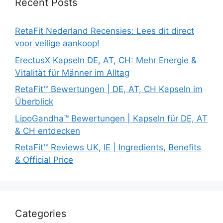
Recent Posts
RetaFit Nederland Recensies: Lees dit direct
voor veilige aankoop!
ErectusX Kapseln DE, AT, CH: Mehr Energie &
Vitalität für Männer im Alltag
RetaFit™ Bewertungen | DE, AT, CH Kapseln im
Überblick
LipoGandha™ Bewertungen | Kapseln für DE, AT
& CH entdecken
RetaFit™ Reviews UK, IE | Ingredients, Benefits
& Official Price
Categories