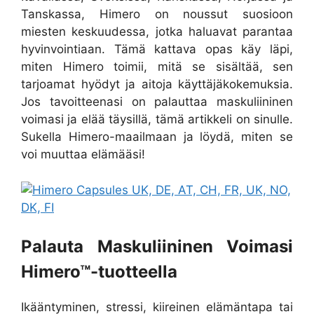
Tanskassa, Himero on noussut suosioon
miesten keskuudessa, jotka haluavat parantaa
hyvinvointiaan. Tämä kattava opas käy läpi,
miten Himero toimii, mitä se sisältää, sen
tarjoamat hyödyt ja aitoja käyttäjäkokemuksia.
Jos tavoitteenasi on palauttaa maskuliininen
voimasi ja elää täysillä, tämä artikkeli on sinulle.
Sukella Himero-maailmaan ja löydä, miten se
voi muuttaa elämääsi!
Palauta Maskuliininen Voimasi
Himero™-tuotteella
Ikääntyminen, stressi, kiireinen elämäntapa tai