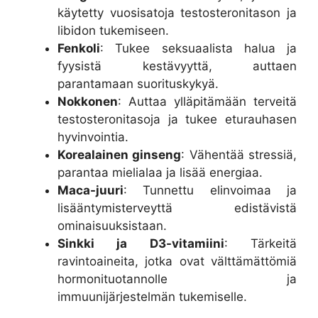
käytetty vuosisatoja testosteronitason ja
libidon tukemiseen.
Fenkoli
: Tukee seksuaalista halua ja
fyysistä kestävyyttä, auttaen
parantamaan suorituskykyä.
Nokkonen
: Auttaa ylläpitämään terveitä
testosteronitasoja ja tukee eturauhasen
hyvinvointia.
Korealainen ginseng
: Vähentää stressiä,
parantaa mielialaa ja lisää energiaa.
Maca-juuri
: Tunnettu elinvoimaa ja
lisääntymisterveyttä edistävistä
ominaisuuksistaan.
Sinkki ja D3-vitamiini
: Tärkeitä
ravintoaineita, jotka ovat välttämättömiä
hormonituotannolle ja
immuunijärjestelmän tukemiselle.