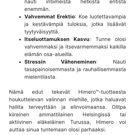
nauti intiimeistä hetkistä entistä
enemmän.
Vahvemmat Erektio
: Koe luotettavampia
ja kestävämpiä tuloksia, jotka lisäävät
tyytyväisyyttä.
Itseluottamuksen Kasvu
: Tunne olosi
vahvemmaksi ja itsevarmemmaksi kaikilla
elämän osa-alueilla.
Stressin Väheneminen
: Nauti
tasapainoisemmasta ja rauhallisemmasta
mielentilasta.
Nämä edut tekevät Himero™-tuotteesta
houkuttelevan valinnan miehille, jotka haluavat
hallita terveyttään ja elinvoimaansa. Olitpa
kiireinen ammattilainen Helsingissä tai
aktiivinen eläkeläinen Turussa, Himero voi
auttaa sinua tuntemaan olosi parhaaksi.