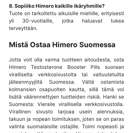
8. Sopiiiko Himero kaikille ikäryhmille?
Tuote on tarkoitettu aikuisille miehille, erityisesti
yli 30-vuotiaille, jotka haluavat tukea
terveyttään.
Mistä Ostaa Himero Suomessa
Jotta voit olla varma tuotteen aitoudesta, osta
Himero Testosterone Booster Pills suoraan
viralliselta verkkosivustolta tai valtuutetuilta
jälleenmyyjiltä Suomessa. Vältä ostamista
kolmansien osapuolten kautta, sillä tämä voi
lisätä väärennettyjen tuotteiden riskiä. Hanki se
Suomesta: Vieraile virallisella verkkosivustolla.
Virallinen sivusto tarjoaa usein alennuksia,
takuun ja nopean toimituksen, joten se on paras
valinta suomalaisille ostajille. Toimi nopeasti ja