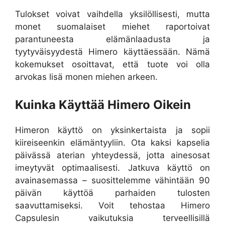
Tulokset voivat vaihdella yksilöllisesti, mutta
monet suomalaiset miehet raportoivat
parantuneesta elämänlaadusta ja
tyytyväisyydestä Himero käyttäessään. Nämä
kokemukset osoittavat, että tuote voi olla
arvokas lisä monen miehen arkeen.
Kuinka Käyttää Himero Oikein
Himeron käyttö on yksinkertaista ja sopii
kiireiseenkin elämäntyyliin. Ota kaksi kapselia
päivässä aterian yhteydessä, jotta ainesosat
imeytyvät optimaalisesti. Jatkuva käyttö on
avainasemassa – suosittelemme vähintään 90
päivän käyttöä parhaiden tulosten
saavuttamiseksi. Voit tehostaa Himero
Capsulesin vaikutuksia terveellisillä