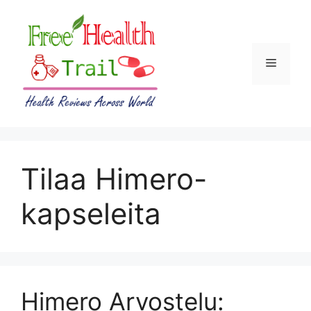
Skip
to
content
Menu
Tilaa Himero-
kapseleita
Himero Arvostelu: