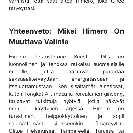
varmista, että saat aitoa Himero, joka tukee
terveyttäsi.
Yhteenveto: Miksi Himero On
Muuttava Valinta
Himero Testosterone Booster Pills on
luonnollinen ja tehokas ratkaisu suomalaisille
miehille, jotka haluavat parantaa
seksuaaliterveyttään, energiatasoaan ja
itseluottamustaan. Sen sisältämät ainesosat,
kuten Tongkat Ali, maca ja korealainen ginseng,
tarjoavat tutkittuja hyötyjä, jotka näkyvät
monien käyttäjien arjessa. Himero on
turvallinen, helppokäyttöinen ja sopii
saumattomasti kiireiseenkin elämäntyyliin.
Olitpa Helsingissä, Tampereella, Turussa tai